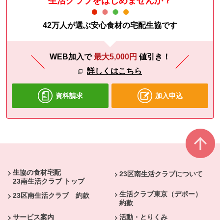
生活クラブをはじめませんか？
42万人が選ぶ安心食材の宅配生協です
WEB加入で
最大5,000円
値引き！
詳しくはこちら
資料請求
加入申込
本文ここまで。
ここから共通フッターメニューです。
生協の食材宅配
23区南生活クラブについて
23南生活クラブ トップ
生活クラブ東京（デポー）
23区南生活クラブ 約款
約款
サービス案内
活動・とりくみ