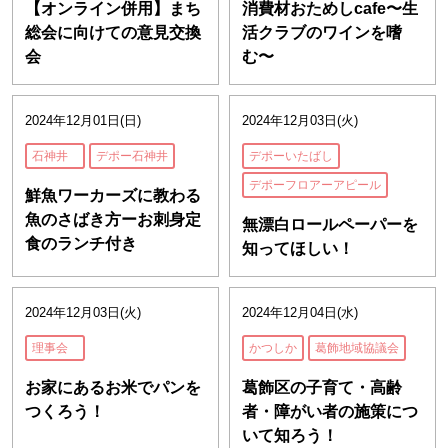
【オンライン併用】まち
消費材おためしcafe〜生
総会に向けての意見交換
活クラブのワインを嗜
会
む〜
2024年12月01日(日)
2024年12月03日(火)
石神井
デポー石神井
デポーいたばし
デポーフロアーアピール
鮮魚ワーカーズに教わる
魚のさばき方ーお刺身定
無漂白ロールペーパーを
食のランチ付き
知ってほしい！
2024年12月03日(火)
2024年12月04日(水)
理事会
かつしか
葛飾地域協議会
お家にあるお米でパンを
葛飾区の子育て・高齢
つくろう！
者・障がい者の施策につ
いて知ろう！