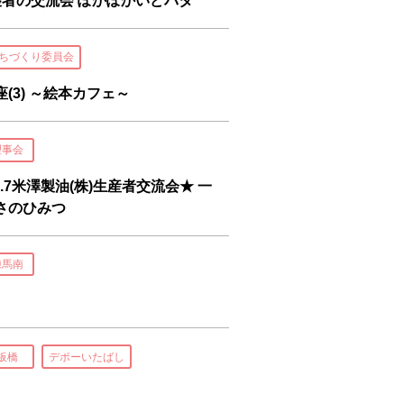
者の交流会 ぽかぽかいどバタ
ちづくり委員会
(3) ～絵本カフェ～
理事会
.7米澤製油(株)生産者交流会★ 一
さのひみつ
練馬南
板橋
デポーいたばし