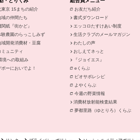
動・とりくみ
組合員メニュー
北東京 15まちの紹介
お友だち紹介
別のウィンドウで開
地域の仲間たち
書式ダウンロード
機関紙『街かど』
エッコロたすけあい制度
きます。
体験農園のらっこしみず
生活クラブのメールマガジン
地域開発消費材・豆腐
わたしの声
コミュニティ
おしえてネっと
環境への取組み
『ジョイエス』
別のウィンドウで開きます。
デポーにおいでよ！
eくらぶ
ィンドウで開きます。
別のウィンドウで開きます。
ビオサポレシピ
別のウィンドウで
よやくらぶ
別のウィンドウで開き
今週の野菜情報
別のウィンドウで
消費材放射能検査結果
別のウィン
夢都里路（ゆとりろ）くらぶ