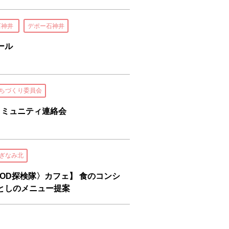
石神井
デポー石神井
ール
ちづくり委員会
コミュニティ連絡会
ぎなみ北
OD探検隊〉カフェ】 食のコンシ
としのメニュー提案