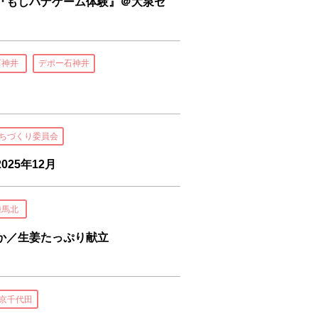
『もしバナゲーム体験』＠大泉セ
石神井
デポー石神井
ちづくり委員会
25年12月
練馬北
か／生姜たっぷり献立
京千代田