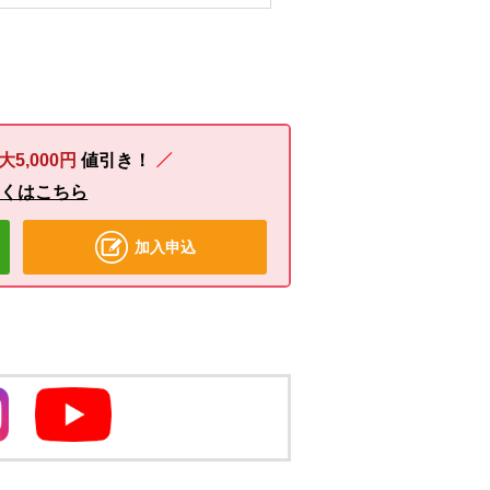
大5,000円
値引き！
しくはこちら
加入申込
別のウィンドウで開きます
別のウィンドウで開きます