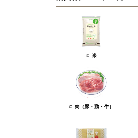
米
肉（豚・鶏・牛）