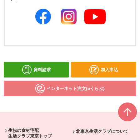
別のウィンドウで開きます
別のウィンドウで開きます
資料請求
加入申込
インターネット注文(eくらぶ)
本文ここまで。
ここから共通フッターメニューです。
生協の食材宅配
北東京生活クラブについて
生活クラブ東京トップ