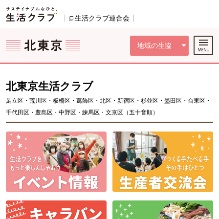
本文へジャンプする。
ページの先頭です。
ここからサイト内共通メニューです。
サイト内共通メニューをスキップする
サイト内共通メニューここまで。
生活クラブ連合会
別のウィンドウで開きます。
地域の生協
北東京生活クラブ
足立区・荒川区・板橋区・葛飾区・北区・新宿区・杉並区・墨田区・台東区・
千代田区・豊島区・中野区・練馬区・文京区（五十音順）