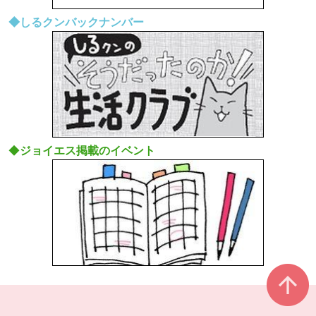
◆しるクンバックナンバー
◆
ジョイエス掲載のイベント
本文ここまで。
ここから共通フッターメニューです。