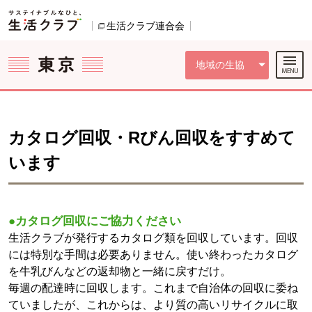
本文へジャンプする。
ページの先頭です。
ここからサイト内共通メニューです。
サイト内共通メニューをスキップする
サイト内共通メニューここまで。
生活クラブ連合会
別のウィンドウで開きます。
地域の生協
カタログ回収・Rびん回収をすすめて
います
●カタログ回収にご協力ください
生活クラブが発行するカタログ類を回収しています。回収
には特別な手間は必要ありません。使い終わったカタログ
を牛乳びんなどの返却物と一緒に戻すだけ。
毎週の配達時に回収します。これまで自治体の回収に委ね
ていましたが、これからは、より質の高いリサイクルに取