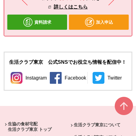
詳しくはこちら
資料請求
加入申込
生活クラブ東京 公式SNSでお役立ち情報を配信中！
Instagram
Facebook
Twitter
別のウィンドウで開きます。
別のウィンドウで開きます。
別のウィン
本文ここまで。
ここから共通フッターメニューです。
生協の食材宅配
生活クラブ東京について
生活クラブ東京 トップ