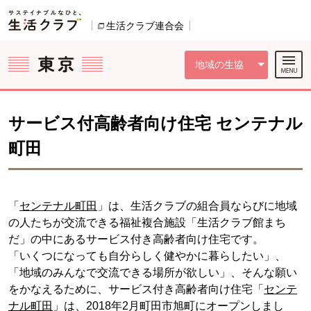
本文へジャンプする。
ページの先頭です。
ここからサイト内共通メニューです。
サイト内共通メニューをスキップする
サイト内共通メニューここまで。
生活クラブ連合会
別のウィンドウで開きます。
地域の生協
サービス付高齢者向け住宅 センテナル
町田
「
センテナル町田
」は、生活クラブの組合員ならびに地域
の人たちが交流できる福祉複合施設「生活クラブ館まち
だ」の中にあるサービス付き高齢者向け住宅です。
「いくつになっても自分らしく健やかに暮らしたい」、
「地域のみんなで交流できる場所が欲しい」、そんな願い
をかなえるために、サービス付き高齢者向け住宅「
センテ
ナル町田
」は、2018年2月町田市旭町にオープンしまし