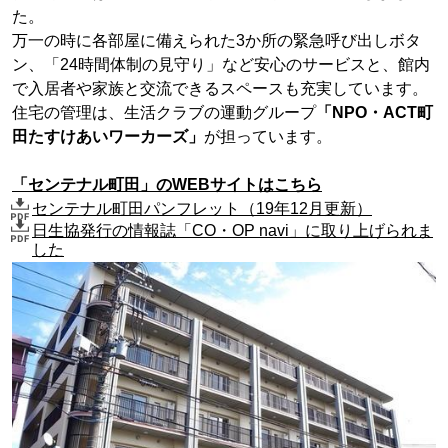
た。
万一の時に各部屋に備えられた3か所の緊急呼び出しボタ
ン、「24時間体制の見守り」など安心のサービスと、館内
で入居者や家族と交流できるスペースも充実しています。
住宅の管理は、生活クラブの運動グループ
「NPO・ACT町
田たすけあいワーカーズ」
が担っています。
「センテナル町田」のWEBサイトはこちら
センテナル町田パンフレット（19年12月更新）
日生協発行の情報誌「CO・OP navi」に取り上げられま
した