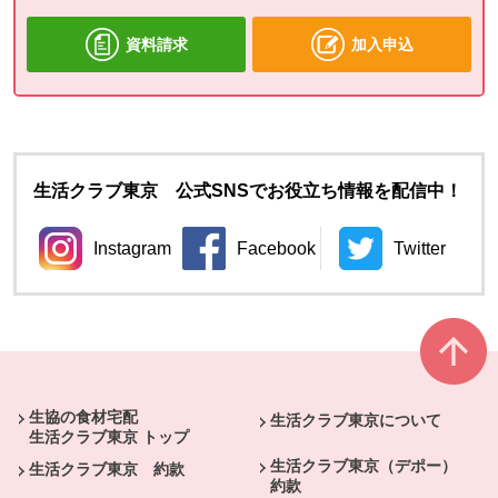
資料請求
加入申込
生活クラブ東京 公式SNSでお役立ち情報を配信中！
Instagram
Facebook
Twitter
別のウィンドウで開きます。
別のウィンドウで開きます。
別のウィン
本文ここまで。
ここから共通フッターメニューです。
生協の食材宅配
生活クラブ東京について
生活クラブ東京 トップ
生活クラブ東京（デポー）
生活クラブ東京 約款
約款