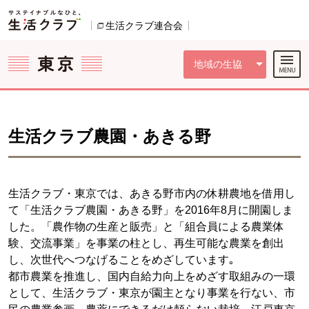
本文へジャンプする。
ページの先頭です。
ここからサイト内共通メニューです。
サイト内共通メニューをスキップする
サイト内共通メニューここまで。
生活クラブ連合会
別のウィンドウで開きます。
地域の生協
生活クラブ農園・あきる野
生活クラブ・東京では、あきる野市内の休耕農地を借用し
て「生活クラブ農園・あきる野」を2016年8月に開園しま
した。「農作物の生産と販売」と「組合員による農業体
験、交流事業」を事業の柱とし、再生可能な農業を創出
し、次世代へつなげることをめざしています｡
都市農業を推進し、国内自給力向上をめざす取組みの一環
として、生活クラブ・東京が園主となり事業を行ない、市