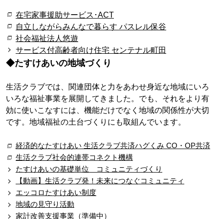
在宅家事援助サービス･ACT
自立しながらみんなで暮らす パスレル保谷
社会福祉法人悠遊
サービス付高齢者向け住宅 センテナル町田
◆たすけあいの地域づくり
生活クラブでは、関連団体と力をあわせ身近な地域にいろ
いろな福祉事業を展開してきました。でも、それをより有
効に使いこなすには、機能だけでなく地域の関係性が大切
です。地域福祉の土台づくりにも取組んでいます。
経済的なたすけあい 生活クラブ共済ハグくみ CO・OP共済
生活クラブ社会的連帯コネクト機構
たすけあいの基礎単位 コミュニティづくり
【動画】生活クラブ発！未来につなぐコミュニティ
エッコロたすけあい制度
地域の見守り活動
家計改善支援事業
（準備中）