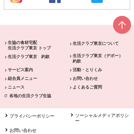
別のウィンドウで開きます。
別のウィンドウで開きます。
別のウィン
本文ここまで。
ここから共通フッターメニューです。
生協の食材宅配
生活クラブ東京について
生活クラブ東京 トップ
生活クラブ東京（デポー）
生活クラブ東京 約款
約款
サービス案内
活動・とりくみ
組合員メニュー
お問い合わせ
ニュース
よくあるご質問
各地の生活クラブ生協
ソーシャルメディアポリシ
プライバシーポリシー
ー
お問い合わせ