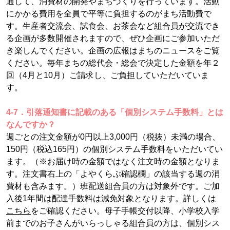
通して、消費材の開発やまちづくりを行っています。活動
にかかる費用を全員で平等に負担するのがまち活動費で
す。生産者交流会、試食会、お茶会など組合員が交流でき
る企画が多数開催されますので、ぜひ企画にご参加いただ
き楽しんでください。企画の広報はまちのニュースをご覧
ください。毎年まちの総代会・総会で決定した金額を年２
回（4月と10月）ご請求し、ご負担していただいていま
す。
4-7．引落通知書に記載のある「個別システム手数料」とは
なんですか？
週ごとの注文金額が0円以上3,000円（税抜）未満の場合、
150円（税込165円）の個別システム手数料をいただいてい
ます。（※お届け時の金額ではなく注文時の金額となりま
す。注文書右上の「よやくらぶ確認欄」の該当する週の消
費材も含みます。）班配送組合員の方は対象外です。ご加
入後1年間は配達手数料は減免対象となります。詳しくは
こちら
をご確認ください。母子手帳交付以降、小学校入学
前までのお子さんがいらっしゃる組合員の方は、個別シス