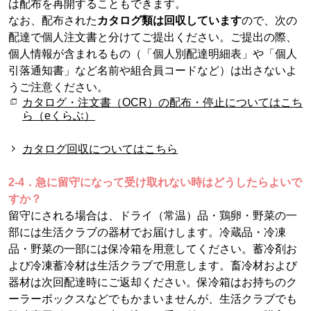
は配布を再開することもできます。
なお、配布された
カタログ類は回収しています
ので、次の
配達で個人注文書と分けてご提出ください。ご提出の際、
個人情報が含まれるもの（「個人別配達明細表」や「個人
引落通知書」など名前や組合員コードなど）は出さないよ
うご注意ください。
カタログ・注文書（OCR）の配布・停止についてはこち
ら（eくらぶ）
カタログ回収についてはこちら
2-4．急に留守になって受け取れない時はどうしたらよいで
すか？
留守にされる場合は、ドライ（常温）品・鶏卵・野菜の一
部には生活クラブの器材でお届けします。冷蔵品・冷凍
品・野菜の一部には保冷箱を用意してください。蓄冷剤お
よび冷凍蓄冷材は生活クラブで用意します。畜冷材および
器材は次回配達時にご返却ください。保冷箱はお持ちのク
ーラーボックスなどでもかまいませんが、生活クラブでも