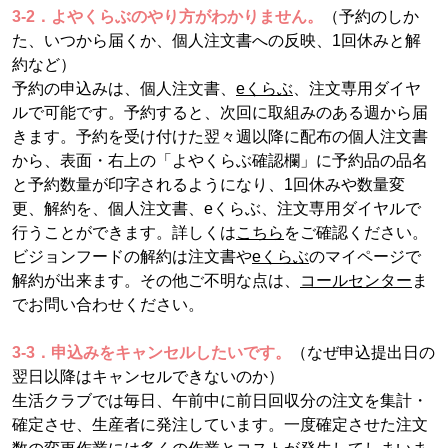
3-2．よやくらぶのやり方がわかりません。
（予約のしか
た、いつから届くか、個人注文書への反映、1回休みと解
約など）
予約の申込みは、個人注文書、
eくらぶ
、注文専用ダイヤ
ルで可能です。予約すると、次回に取組みのある週から届
きます。予約を受け付けた翌々週以降に配布の個人注文書
から、表面・右上の「よやくらぶ確認欄」に予約品の品名
と予約数量が印字されるようになり、1回休みや数量変
更、解約を、個人注文書、eくらぶ、注文専用ダイヤルで
行うことができます。詳しくは
こちら
をご確認ください。
ビジョンフードの解約は注文書や
eくらぶ
のマイページで
解約が出来ます。その他ご不明な点は、
コールセンター
ま
でお問い合わせください。
3-3．申込みをキャンセルしたいです。
（なぜ申込提出日の
翌日以降はキャンセルできないのか）
生活クラブでは毎日、午前中に前日回収分の注文を集計・
確定させ、生産者に発注しています。一度確定させた注文