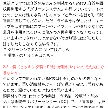
生活クラブでは容器包装ごみを削減するためびん容器を回
収再利用する
「グリーンシステム」
を行っています。その
ため、びんは軽く水洗いしキャップとラベルをはがして配
達員に渡してください。ただ、ラベルをはがしたり、キャ
ップをはずす際にスプーンやナイフ、ヘラやタワシなどの
道具を使用されるびんに傷がつき再利用できなくなってし
まいますのできれいにはがせない時は無理にはがしたり、
はずしたりしなくても結構です。
グリーンシステムについてはこちら
環境へのとりくみはこちら
2-2．袋（ピッキング袋・P袋）が破れやすいので丈夫にで
きないか。
生活クラブで使われているP袋は仕分けのための袋となっ
ています。重い消費材をぶら下げて運ぶと破れる恐れがあ
るため、避けていただければと思います。
消費材をP袋に仕分ける作業は「冷凍品・冷蔵品・常温
品」は飯能デリバリーセンター（DC）で、「青果物」は戸
田DCで行なっています。それぞれのDCでは全国の組合員