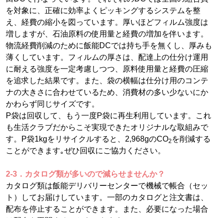
を対象に、正確に効率よくピッキングするシステムを整
え、経費の縮小を図っています。厚いほどフィルム強度は
増しますが、石油原料の使用量と経費の増加を伴います。
物流経費削減のために飯能DCでは持ち手を無くし、厚みも
薄くしています。フィルムの厚さは、配達上の仕分け運用
に耐える強度を一定考慮しつつ、原料使用量と経費の圧縮
を追求した結果です。また、袋の横幅は仕分け用のコンテ
ナの大きさに合わせているため、消費材の多い少ないにか
かわらず同じサイズです。
P袋は回収して、もう一度P袋に再生利用しています。これ
も生活クラブだからこそ実現できたオリジナルな取組みで
す。P袋1kgをリサイクルすると、2,968gのCO
を削減する
2
ことができます｡ぜひ回収にご協力ください。
2-3．カタログ類が多いので減らせませんか？
カタログ類は飯能デリバリーセンターで機械で帳合（セッ
ト）してお届けしています。一部のカタログと注文書は、
配布を停止することができます。また、必要になった場合