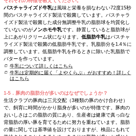
それぞれの特徴を教えてください。
パスチャライズド牛乳
は風味と栄養を損なわない72度15秒
間のパスチャライズド製法で殺菌しています。パスチャラ
イズド製法で殺菌した成分無調整牛乳の脂肪球を均質化し
ていないのが
ノンホモ牛乳
です。静置していると脂肪球が
上にあがりクリーム状になります。
低脂肪牛乳
はパスチャ
ライズド製法で殺菌の低脂肪牛乳です。乳脂肪分を1.4％に
調整しています。低脂肪牛乳を作るときに除いた乳脂肪で
バターを作っています。
牛乳について詳しくはこちら
牛乳は定期的に届く「よやくらぶ」がおすすめ！詳しく
はこちら
1-5．豚肉の脂肪分が多いのはなぜでしょうか？
生活クラブの豚肉は三元交配（3種類の豚のかけ合わせ）
で、飼育に時間がかかり脂身が多いのが特徴です。豚肉の
おいしさはこの脂肪の質にあり、生産者は健康で真っ白な
背脂肪の厚い豚を育てるために努力を重ねています。脂肪
の量に関しては基準値を設けておりますが、検品にもれて