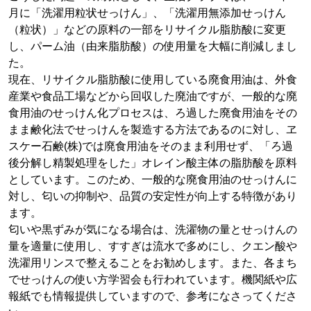
月に「洗濯用粒状せっけん」、「洗濯用無添加せっけん
（粒状）」などの原料の一部をリサイクル脂肪酸に変更
し、パーム油（由来脂肪酸）の使用量を大幅に削減しまし
た。
現在、リサイクル脂肪酸に使用している廃食用油は、外食
産業や食品工場などから回収した廃油ですが、一般的な廃
食用油のせっけん化プロセスは、ろ過した廃食用油をその
まま鹸化法でせっけんを製造する方法であるのに対し、ヱ
スケー石鹸(株)では廃食用油をそのまま利用せず、「ろ過
後分解し精製処理をした」オレイン酸主体の脂肪酸を原料
としています。このため、一般的な廃食用油のせっけんに
対し、匂いの抑制や、品質の安定性が向上する特徴があり
ます。
匂いや黒ずみが気になる場合は、洗濯物の量とせっけんの
量を適量に使用し、すすぎは流水で多めにし、クエン酸や
洗濯用リンスで整えることをお勧めします。また、各まち
でせっけんの使い方学習会も行われています。機関紙や広
報紙でも情報提供していますので、参考になさってくださ