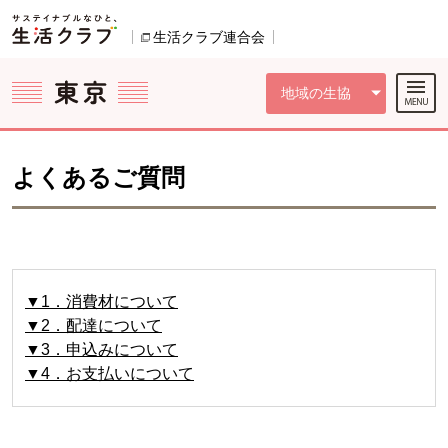
本文へジャンプする。
ページの先頭です。
ここからサイト内共通メニューです。
サイト内共通メニューをスキップする
サイト内共通メニューここまで。
生活クラブ連合会
別のウィンドウで開きます。
地域の生協
よくあるご質問
▼1．消費材について
▼2．配達について
▼3．申込みについて
▼4．お支払いについて