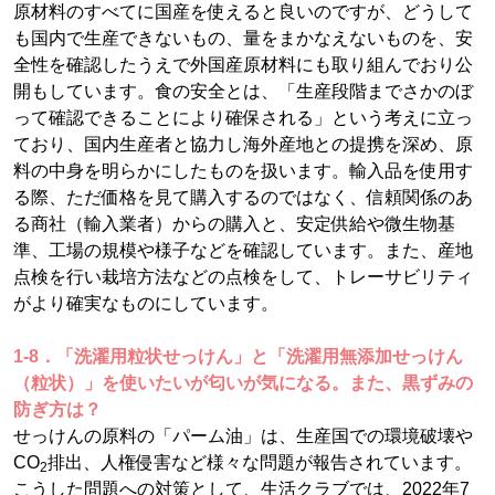
原材料のすべてに国産を使えると良いのですが、どうして
も国内で生産できないもの、量をまかなえないものを、安
全性を確認したうえで外国産原材料にも取り組んでおり公
開もしています。食の安全とは、「生産段階までさかのぼ
って確認できることにより確保される」という考えに立っ
ており、国内生産者と協力し海外産地との提携を深め、原
料の中身を明らかにしたものを扱います。輸入品を使用す
る際、ただ価格を見て購入するのではなく、信頼関係のあ
る商社（輸入業者）からの購入と、安定供給や微生物基
準、工場の規模や様子などを確認しています。また、産地
点検を行い栽培方法などの点検をして、トレーサビリティ
がより確実なものにしています。
1-8．「洗濯用粒状せっけん」と「洗濯用無添加せっけん
（粒状）」を使いたいが匂いが気になる。また、黒ずみの
防ぎ方は？
せっけんの原料の「パーム油」は、生産国での環境破壊や
CO
排出、人権侵害など様々な問題が報告されています。
2
こうした問題への対策として、生活クラブでは、2022年7