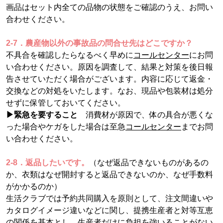
画品はセット内全ての品物の状態をご確認のうえ、お問い
合わせください。
2-7．農産物以外の事故品の問合せ先はどこですか？
不具合を確認したらなるべく早めに
コールセンター
にお問
い合わせください。原因を調査して、結果と対策を後日報
告させていただく場合がございます。内容に応じて返金・
交換などの対処をいたします。なお、現品や包装材は処分
せずに保管しておいてください。
▶緊急を要すること
消費材が原因で、体の具合が悪くな
った場合やケガをした場合は至急
コールセンター
までお問
い合わせください。
2-8．返品したいです。
（なぜ返品できないものがあるの
か、衣類はなぜ開封すると返品できないのか、なぜ手数料
がかかるのか）
生活クラブでは予約共同購入を原則として、注文間違いや
カタログイメージ違いなどに関し、提携生産者と対等互恵
の関係を基本とし、生産者だけに負担を強いることがない