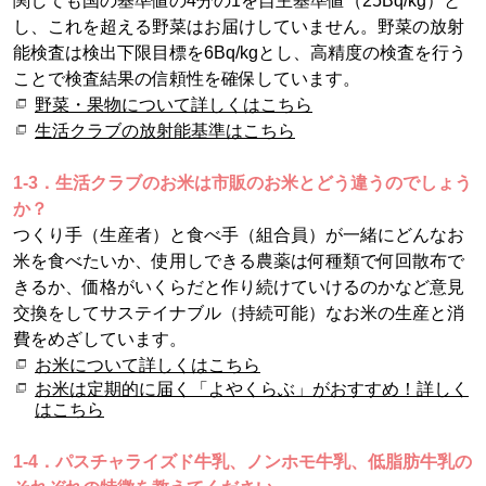
関しても国の基準値の4分の1を自主基準値（25Bq/kg）と
し、これを超える野菜はお届けしていません。野菜の放射
能検査は検出下限目標を6Bq/kgとし、高精度の検査を行う
ことで検査結果の信頼性を確保しています。
野菜・果物について詳しくはこちら
生活クラブの放射能基準はこちら
1-3．生活クラブのお米は市販のお米とどう違うのでしょう
か？
つくり手（生産者）と食べ手（組合員）が一緒にどんなお
米を食べたいか、使用しできる農薬は何種類で何回散布で
きるか、価格がいくらだと作り続けていけるのかなど意見
交換をしてサステイナブル（持続可能）なお米の生産と消
費をめざしています。
お米について詳しくはこちら
お米は定期的に届く「よやくらぶ」がおすすめ！詳しく
はこちら
1-4．パスチャライズド牛乳、ノンホモ牛乳、低脂肪牛乳の