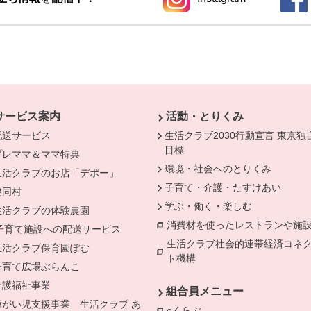
別のウィンドウで開きます。
別の
サービス案内
活動・とりくみ
配送サービス
生活クラブ2030行動宣言 東京独
目標
プレママ＆ママ特典
環境・社会へのとりくみ
生活クラブのお店「デポー」
きます。
子育て・介護・たすけあい
協同村
学ぶ・働く・楽しむ
生活クラブの体験農園
消費材を使ったレストランや施
子育て施設への配送サービス
別のウィンドウで開きます。
生活クラブ社会的連帯経済コネ
生活クラブ保育園ぽむ
ト機構
別のウィンドウで開きま
子育て広場ぶらんこ
介護福祉事業
組合員メニュー
障がい児支援事業 生活クラブ あ
eくらぶ
別のウィンドウで開きま