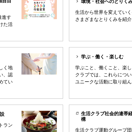
独自目
環境・社会へのとりく
生活から世界を変えていく
推進す
さまざまなとりくみを紹介
けた活
学ぶ・働く・楽しむ
しく地
学ぶこと、働くこと、楽し
い、認
クラブでは、これらについ
めてい
ユニークな活動に取り組ん
生活クラブ社会的連帯
設
構
トラン
生活クラブ運動グループ団