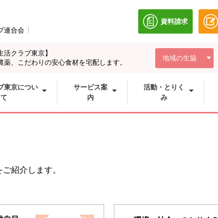
資料請求
別のウィンドウ
ブ連合会
別のウィンドウで開きます。
生活クラブ東京】
地域の生協
農薬、こだわりの安心食材を宅配します。
ブ東京につい
サービス案
活動・とりく
て
内
み
をご紹介します。