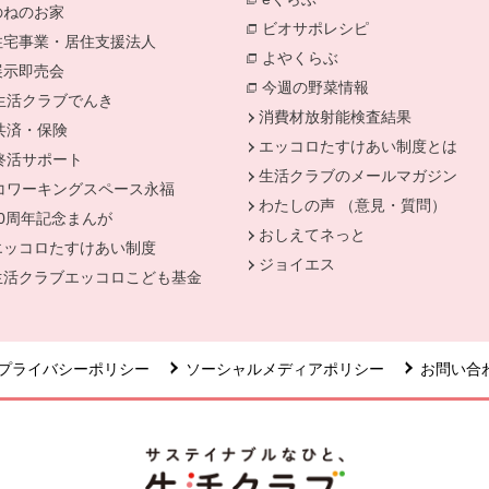
のねのお家
ビオサポレシピ
別のウィンドウ
住宅事業・居住支援法人
よやくらぶ
別のウィンドウで開
展示即売会
今週の野菜情報
生活クラブでんき
別のウィンドウで開きます。
消費材放射能検査結果
共済・保険
別のウィンドウで開きます。
エッコロたすけあい制度とは
終活サポート
別のウィンドウで開きます。
生活クラブのメールマガジン
コワーキングスペース永福
別のウィンドウで開きます。
わたしの声 （意見・質問）
50周年記念まんが
おしえてネっと
エッコロたすけあい制度
ジョイエス
生活クラブエッコロこども基金
プライバシーポリシー
ソーシャルメディアポリシー
お問い合