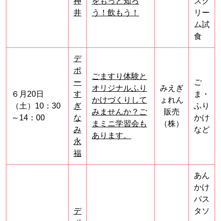
神
をもっと知ろ
スク
井
う！飲もう！
リー
ム試
食
デ
ポ
ごますり体験と
ー
ご
オリジナルふり
みえぎ
６月20日
す
ま・
かけづくりして
ょれん
（土）10：30
ぎ
ふり
みませんか？ご
販売
～14：00
な
かけ
まミニ学習会も
（株）
み
など
あります。
永
福
あん
かけ
パス
デ
タソ