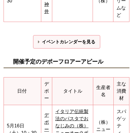
30
（株）
リー
神
ムな
井
ど
イベントカレンダーを見る
開催予定のデポーフロアーアピール
デ
主な
生産者
日付
ポ
タイトル
消費
名
ー
材
イタリア伝統製
スパ
デ
法のパスタでお
ゲッ
ポ
（株）
5月16日
なじみの（株）
テ
ー
ニュー
（土）10：30
ニューオークボ
ィ、