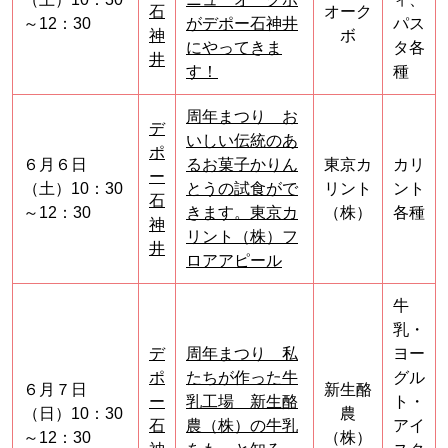
石
オーク
～12：30
がデポー石神井
パス
神
ボ
にやってきま
タ各
井
す！
種
周年まつり お
デ
いしい伝統のあ
ポ
６月６日
るお菓子かりん
東京カ
カリ
ー
（土）10：30
とうの試食がで
リント
ント
石
～12：30
きます。東京カ
（株）
各種
神
リント（株）フ
井
ロアアピール
牛
乳・
デ
周年まつり 私
ヨー
ポ
たちが作った牛
グル
６月７日
新生酪
ー
乳工場 新生酪
ト・
（日）10：30
農
石
農（株）の牛乳
アイ
～12：30
（株）