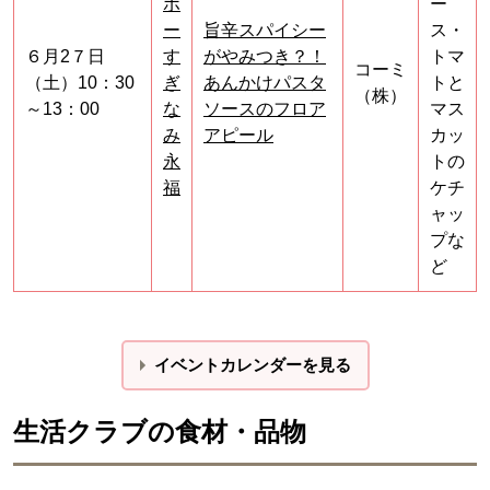
ポ
ー
ー
旨辛スパイシー
ス・
６月2７日
す
がやみつき？！
トマ
コーミ
（土）10：30
ぎ
あんかけパスタ
トと
（株）
～13：00
な
ソースのフロア
マス
み
アピール
カッ
永
トの
福
ケチ
ャッ
プな
ど
イベントカレンダーを見る
生活クラブの食材・品物