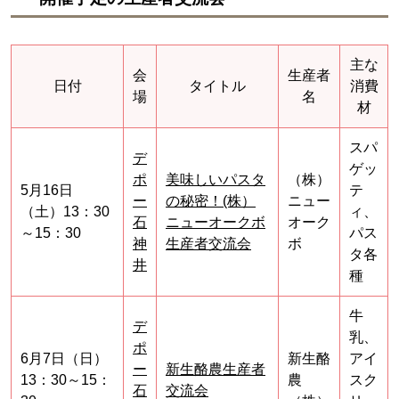
主な
会
生産者
日付
タイトル
消費
場
名
材
スパ
デ
ゲッ
ポ
美味しいパスタ
（株）
5月16日
テ
ー
の秘密！(株）
ニュー
（土）13：30
ィ、
石
ニューオークボ
オーク
～15：30
パス
神
生産者交流会
ボ
タ各
井
種
牛
デ
乳、
ポ
6月7日（日）
新生酪
アイ
ー
新生酪農生産者
13：30～15：
農
スク
石
交流会