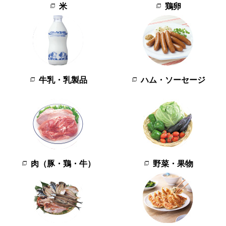
米
鶏卵
牛乳・乳製品
ハム・ソーセージ
肉（豚・鶏・牛）
野菜・果物