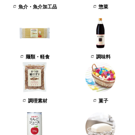
魚介・魚介加工品
惣菜
麺類・軽食
調味料
調理素材
菓子