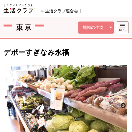
本文へジャンプする。
ページの先頭です。
ここからサイト内共通メニューです。
サイト内共通メニューをスキップする
サイト内共通メニューここまで。
生活クラブ連合会
別のウィンドウで開きます。
地域の生協
デポーすぎなみ永福