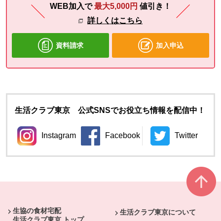
WEB加入で
最大5,000円
値引き！
詳しくはこちら
資料請求
加入申込
生活クラブ東京 公式SNSでお役立ち情報を配信中！
Instagram
Facebook
Twitter
別のウィンドウで開きます。
別のウィンドウで開きます。
別のウィン
本文ここまで。
ここから共通フッターメニューです。
生協の食材宅配
生活クラブ東京について
生活クラブ東京 トップ