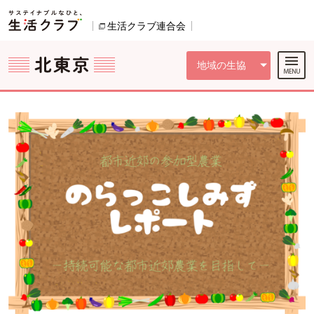
本文へジャンプする。
ページの先頭です。
ここからサイト内共通メニューです。
サイト内共通メニューをスキップする
サイト内共通メニューここまで。
生活クラブ連合会
別のウィンドウで開きます。
地域の生協