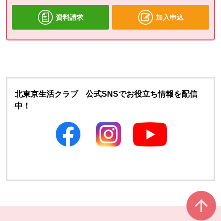
資料請求
加入申込
北東京生活クラブ 公式SNSでお役立ち情報を配信
中！
別のウィンドウで開きます
別のウィンドウで開きます
本文ここまで。
ここから共通フッターメニューです。