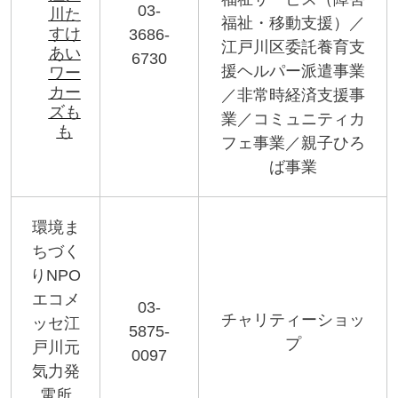
03-
川た
福祉・移動支援）／
すけ
3686-
江戸川区委託養育支
あい
6730
援ヘルパー派遣事業
ワー
カー
／非常時経済支援事
ズも
業／コミュニティカ
も
フェ事業／親子ひろ
ば事業
環境ま
ちづく
り
NPO
エコメ
03-
チャリティーショッ
ッセ江
5875-
プ
戸川元
0097
気力発
電所