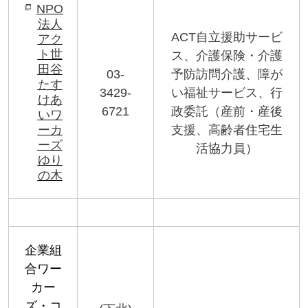
NPO
法人
ACT
自立援助サービ
アク
ト世
ス、介護保険・介護
田谷
03-
予防訪問介護、障が
たす
3429-
い福祉サービス、行
けあ
6721
政委託（産前・産後
いワ
ーカ
支援、高齢者住宅生
ーズ
活協力員）
ゆり
の木
企業組
合ワー
カー
ズ・コ