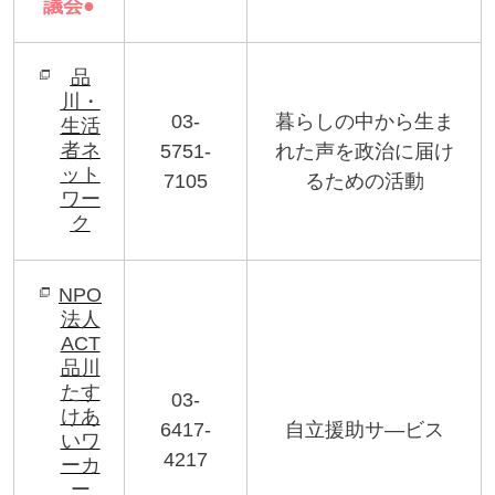
議会
●
品
川・
03-
暮らしの中から生ま
生活
者ネ
5751-
れた声を政治に届け
ット
7105
るための活動
ワー
ク
NPO
法人
ACT
品川
たす
03-
けあ
6417-
自立援助サ
—
ビス
いワ
4217
ーカ
ー