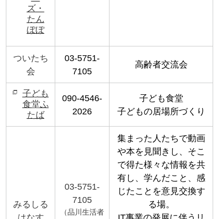
ズ・
たん
ぽぽ
ついたち
03-5751-
高齢者交流会
会
7105
子ども
090-4546-
子ども食堂
食堂ふ
2026
子どもの居場所づくり
たば
集まった人たちで動画
や本を見聞きし、そこ
で得た様々な情報を共
有し、学んだこと、感
03-5751-
じたことを意見交換す
7105
みるしる
る場。
（品川生活者
はなす
IT事業の発展に伴うリ