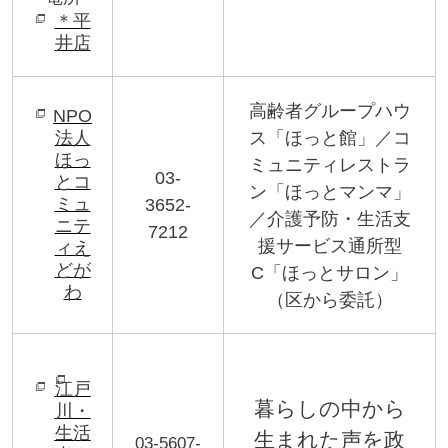
＊平
井店
高齢者グループハウ
NPO
法人
ス「ほっと館」／コ
ほっ
ミュニティレストラ
03-
とコ
ン「ほっとマンマ」
ミュ
3652-
／介護予防・生活支
ニテ
7212
援サービス通所型
ィえ
どが
C
「ほっとサロン」
わ
（区から委託）
江戸
暮らしの中から
川・
生活
生まれた声を政
03-5607-