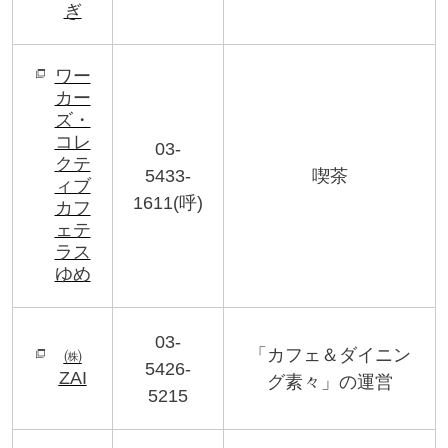
ぎ
ワー
カー
ズ・
コレ
03-
クテ
5433-
喫茶
ィブ
1611(
呼
)
カフ
ェテ
ラス
ゆめ
03-
「カフェ＆ダイニン
㈱
5426-
ZAI
グ素々」の運営
5215