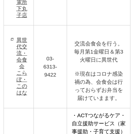
電所
下丸
子店
異世
交流会食会を行う。
代交
毎月第1金曜日＆第3
流・
03-
会食
火曜日に異世代
会
6313-
こら
※現在はコロナ感染
9422
ぼ・
禍の為、会食会は行
この
っておらずお弁当を
はな
届けていまます。
・ACTつながるケア・
自立援助サービス（家
事援助・子育て支援）