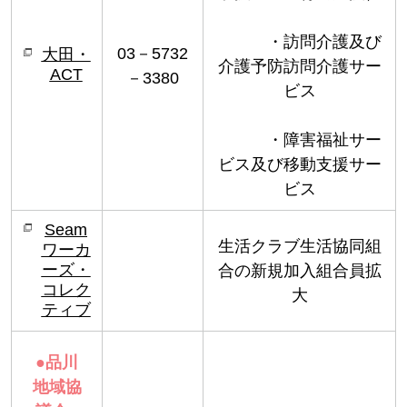
・訪問介護及び
03－5732
大田・
介護予防訪問介護サー
ACT
－3380
ビス
・障害福祉サー
ビス及び移動支援サー
ビス
Seam
生活クラブ生活協同組
ワーカ
ーズ・
合の新規加入組合員拡
コレク
大
ティブ
●
品川
地域協