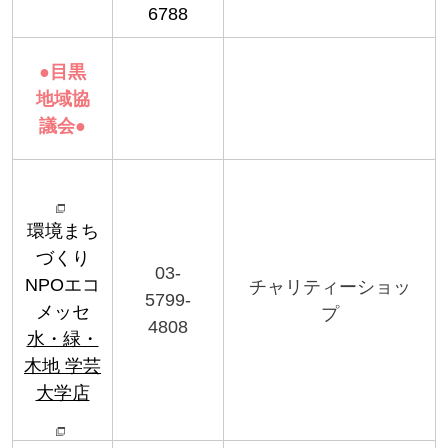
6788
●
目黒
地域協
議会
●
環境まち
づくり
03-
NPOエコ
チャリティーショッ
5799-
メッセ
プ
4808
水・緑・
木地 学芸
大学店