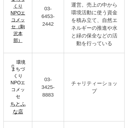
運営。売上の中から
くり
03-
環境活動に使う資金
NPOエ
6453-
を積み立て、自然エ
コメッ
2442
セ（駒
ネルギーの推進や水
沢本
と緑の保全などの活
部）
動を行っている
環境
まちづ
くり
03-
NPOエ
チャリティーショッ
3425-
コメッ
プ
8883
セ
ちとふ
な店