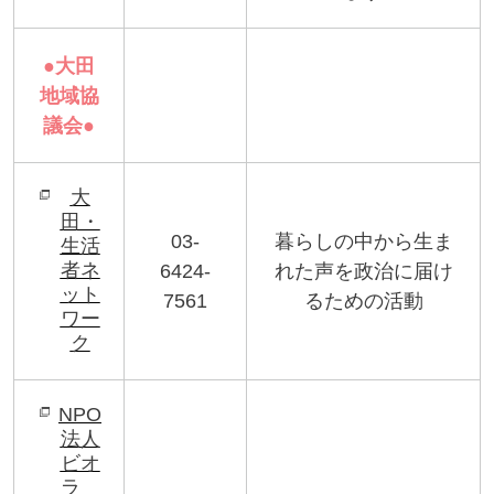
●
大田
地域協
議会
●
大
田・
03-
暮らしの中から生ま
生活
者ネ
6424-
れた声を政治に届け
ット
7561
るための活動
ワー
ク
NPO
法人
ビオ
ラ