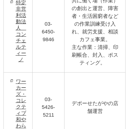
共に働く場（作業）
特定
の創出と運営、障害
非営
利活
者・生活困窮者など
動法
03-
の作業訓練受け入
人
6450-
れ、就労支援、相談
コン
9846
カフェ事業。
チェ
ルテ
主な作業：清掃、印
ィー
刷帳合、封入、ポス
ノ
ティング。
ワー
カー
ズ・
03-
コレ
デポーせたがやの店
クテ
5426-
舗運営
ィブ
5211
和や
わら