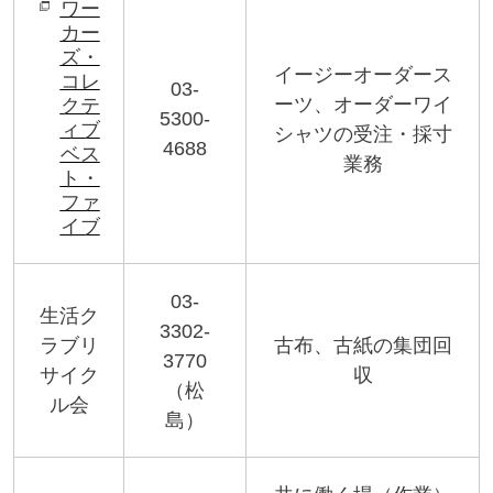
ワー
カー
ズ・
イージーオーダース
コレ
03-
ーツ、オーダーワイ
クテ
5300-
ィブ
シャツの受注・採寸
4688
ベス
業務
ト・
ファ
イブ
03-
生活ク
3302-
ラブリ
古布、古紙の集団回
3770
サイク
収
（松
ル会
島）