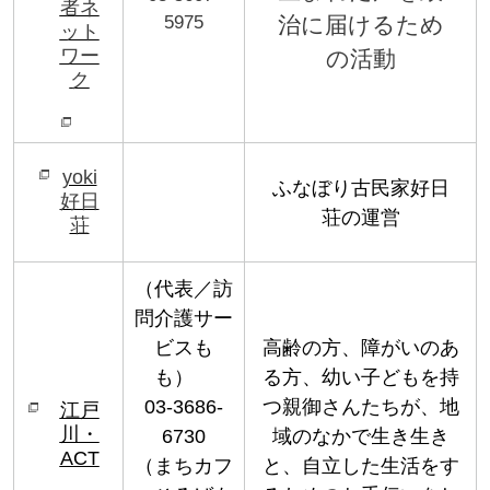
者ネ
5975
治に届けるため
ット
ワー
の活動
ク
yoki
ふなぼり古民家好日
好日
荘の運営
荘
（代表／訪
問介護サー
ビスも
高齢の方、障がいのあ
も）
る方、幼い子どもを持
03-3686-
つ親御さんたちが、地
江戸
川・
6730
域のなかで生き生き
ACT
（まちカフ
と、自立した生活をす