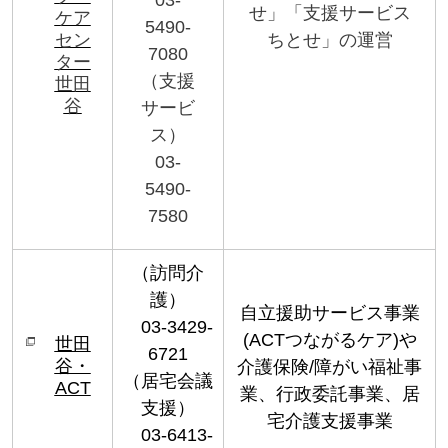
せ」「支援サービス
ケア
5490-
セン
ちとせ」の運営
7080
ター
（支援
世田
谷
サービ
ス）
03-
5490-
7580
（訪問介
護）
自立援助サービス事業
03-3429-
(ACTつながるケア)や
世田
6721
谷・
介護保険/障がい福祉事
（居宅会議
ACT
業、行政委託事業、居
支援）
宅介護支援事業
03-6413-