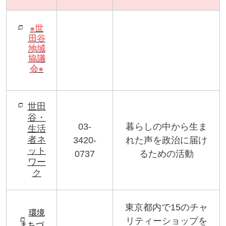
●世
田谷
地域
協議
会●
世田
谷・
03-
暮らしの中から生ま
生活
者ネ
3420-
れた声を政治に届け
ット
0737
るための活動
ワー
ク
東京都内で
15
のチャ
環境
リティーショップを
まちづ