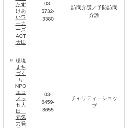
03-
たす
訪問介護／予防訪問
けあ
5732-
介護
いワ
3380
ーカ
ーズ
ACT
大田
環境
まち
づく
り
NPO
エコ
03-
チャリティーショッ
メッ
6459-
セ大
プ
8655
田
元気
力発