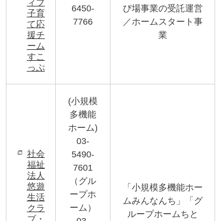
ィブ
6450-
び場事業の受託運営
子育
7766
／ホームスタート事
て応
援チ
業
ーム
すこ
っぷ
(
小規模
多機能
ホーム
)
03-
社会
5490-
福祉
7601
法人
（グル
悠遊
「小規模多機能ホー
ープホ
生活
ムみんなんち」「グ
ーム）
クラ
ループホームちと
ブ・
03-