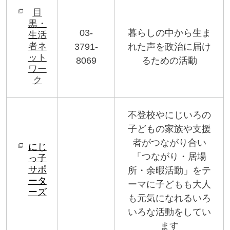
目
黒・
03-
暮らしの中から生ま
生活
者ネ
3791-
れた声を政治に届け
ット
8069
るための活動
ワー
ク
不登校やにじいろの
子どもの家族や支援
者がつながり合い
にじ
「つながり・居場
っ子
サポ
所・余暇活動」をテ
ータ
ーマに子どもも大人
ーズ
も元気になれるいろ
いろな活動をしてい
ます