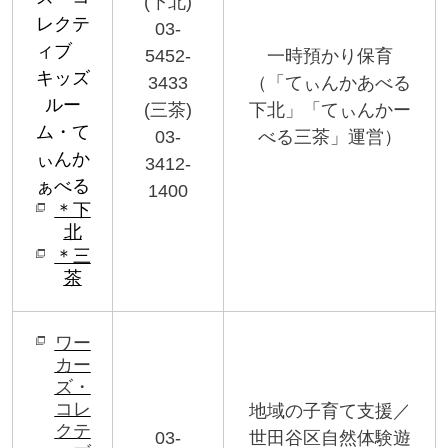
(
下北
)
レクテ
03-
ィブ
5452-
一時預かり保育
キッズ
3433
（「てぃんかあべる
ルー
(
三茶
)
下北」「てぃんかー
ム・て
03-
べる三茶」運営）
ぃんか
3412-
ぁべる
1400
＊下
北
＊三
茶
ワー
カー
ズ・
コレ
地域の子育て支援／
クテ
03-
世田谷区自然体験遊