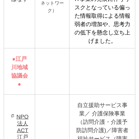
ネットワー
スクとなっている偏っ
ク
）
た情報取得による情報
弱者の増加や、思考力
の低下を懸念し立ち上
げました。
●
江戸
川
地域
協議会
●
自立援助サービス事
業／
介護保険事業
NPO
（訪問介護・介護予
法人
ACT
防訪問介護
)
／障害者
江戸
福祉サービス（障害