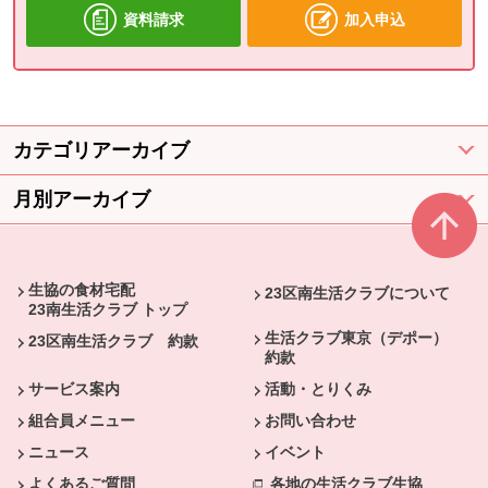
資料請求
加入申込
カテゴリアーカイブ
月別アーカイブ
本文ここまで。
ここから共通フッターメニューです。
生協の食材宅配
23区南生活クラブについて
23南生活クラブ トップ
生活クラブ東京（デポー）
23区南生活クラブ 約款
約款
サービス案内
活動・とりくみ
組合員メニュー
お問い合わせ
ニュース
イベント
よくあるご質問
各地の生活クラブ生協