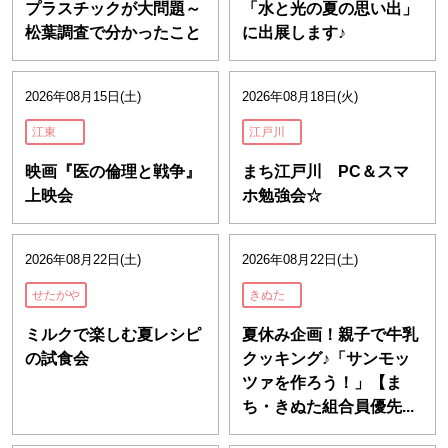
プラスチックが大問題～
「水と光の夏の思い出」
松葉調査で分かったこと
に出展します♪
2026年08月15日(土)
2026年08月18日(火)
江東
江戸川
映画『医の倫理と戦争』
まち江戸川 PC＆スマ
上映会
ホ勉強会☆
2026年08月22日(土)
2026年08月22日(土)
せたがや
きぬた
ミルクで楽しむ夏レシピ
夏休み企画！親子で牛乳
の試食会
クッキング♪「サンモッ
ツァを作ろう！」【ま
ち・きぬた組合員優先...