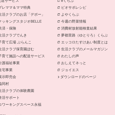
配送サービス
eくらぶ
別のウィンドウで開きま
プレママ＆ママ特典
別のウィンドウで開きます。
ビオサポレシピ
別のウィンドウで
生活クラブのお店「デポー」
別のウィンドウで開きます。
よやくらぶ
別のウィンドウで開き
きます。
クッキングスタジオBELLE
別のウィンドウで開きます。
今週の野菜情報
別のウィンドウで
共済・保険
別のウィンドウで開きます。
消費材放射能検査結果
別のウィン
生活クラブでんき
別のウィンドウで開きます。
夢都里路（ゆとりろ）くらぶ
別の
子育て広場 ぶらんこ
別のウィンドウで開きます。
エッコロたすけあい制度とは
別の
生活クラブ保育園ぽむ
別のウィンドウで開きます。
生活クラブのメールマガジン
別の
子育て施設への配送サービス
別のウィンドウで開きます。
わたしの声
別のウィンドウで開き
介護福祉事業
別のウィンドウで開きます。
おしえてネっと
別のウィンドウで
住宅事業
別のウィンドウで開きます。
ジョイエス
別のウィンドウで開き
展示即売会
別のウィンドウで開きます。
ダウンロードのページ
協同村
別のウィンドウで開きます。
生活クラブの体験農園
別のウィンドウで開きます。
終活サポート
別のウィンドウで開きます。
コワーキングスペース永福
別のウィンドウで開きます。