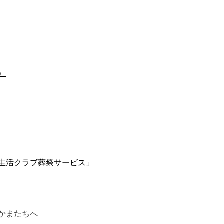
）
生活クラブ葬祭サービス」
かまたち
へ