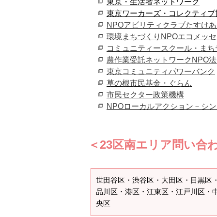
東京・生活者ネット
ワーク
東京ワーカーズ・コレクティブ
NPO
アビリティクラブたすけあ
環境まちづくり
NPO
エコメッセ
コミュニティースクール・まち
農作業受託ネットワーク
NPO
法
東京コミュニティパワーバンク
草の根市民基金・ぐらん
市民セクター政策機構
NPO
ローカルアクション－シン
＜23区南エリア問い合
世田谷区・渋谷区・大田区・目黒区
品川区・港区・江東区・江戸川区・
央区