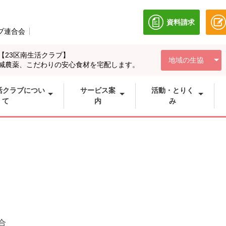
資料請求
別のウィンドウ
ブ連合会
別のウィンドウで開きます。
【23区南生活クラブ】
地域の生協
減農薬、こだわりの安心食材を宅配します。
活クラブについ
サービス案
活動・とりく
て
内
み
合