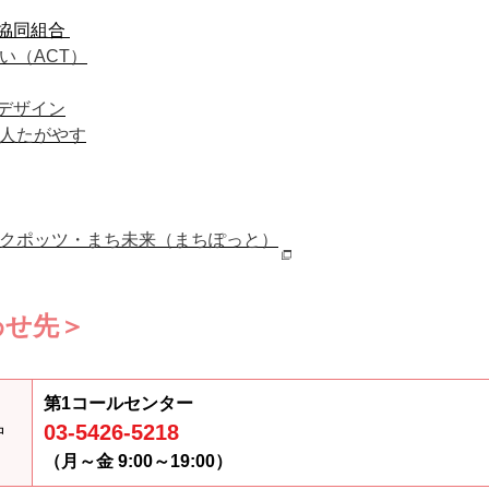
協同組合
い（
ACT
）
デザイン
人たがやす
クポッツ・まち未来（まちぽっと）
わせ先＞
第1コールセンター
・
03-5426-5218
中
（月～金 9:00～19:00）