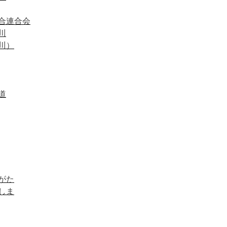
合連合会
川
川）
道
がた
しま