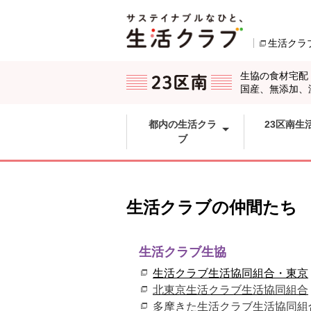
本文へジャンプする。
ページの先頭です。
生活クラ
ここからサイト内共通メニューです。
サイト内共通メニューをスキップする
サイト内共通メニューここまで。
生協の食材宅配
国産、無添加、
都内の生活クラ
23区南生
ブ
生活クラブの仲間たち
生活クラブ生協
生活クラブ生活協同組合・東京
北東京生活クラブ生活協同組合
多摩きた生活クラブ生活協同組