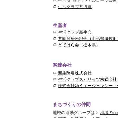
生活協同組合ウィルコープ奈良
生活クラブ共済連
生産者
生活クラブ新生会
共同開発米部会（山形県遊佐町
どではら会（栃木県）
関連会社
新生酪農株式会社
生活クラブスピリッツ株式会社
株式会社ゆうエージェンシー「
まちづくりの仲間
地域の運動グループは
地域のな