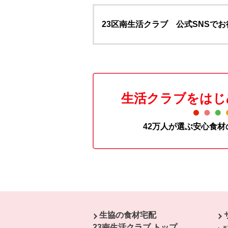
23区南生活クラブ 公式SNSで
生活クラブをはじ
42万人が選ぶ安心食
本文ここまで。
ここから共通フッターメニューです。
生協の食材宅配
23南生活クラブ トップ