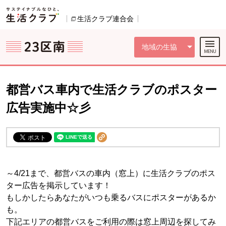
本文へジャンプする。
ページの先頭です。
ここからサイト内共通メニューです。
サイト内共通メニューをスキップする
サイト内共通メニューここまで。
生活クラブ連合会
別のウィンドウで開きます。
地域の生協
都営バス車内で生活クラブのポスター
広告実施中☆彡
～4/21まで、都営バスの車内（窓上）に生活クラブのポス
ター広告を掲示しています！
もしかしたらあなたがいつも乗るバスにポスターがあるか
も。
下記エリアの都営バスをご利用の際は窓上周辺を探してみ