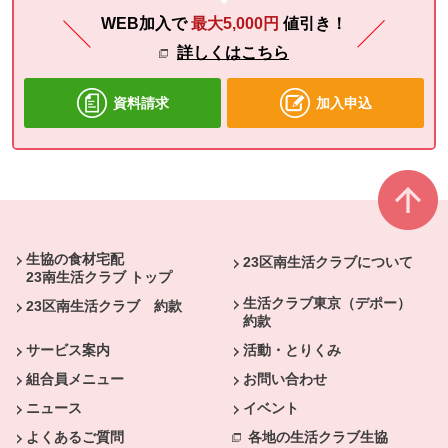
WEB加入で
最大5,000円
値引き！
詳しくはこちら
資料請求
加入申込
本文ここまで。
ここから共通フッターメニューです。
生協の食材宅配
23区南生活クラブについて
23南生活クラブ トップ
生活クラブ東京（デポー）
23区南生活クラブ 約款
約款
サービス案内
活動・とりくみ
組合員メニュー
お問い合わせ
ニュース
イベント
よくあるご質問
各地の生活クラブ生協