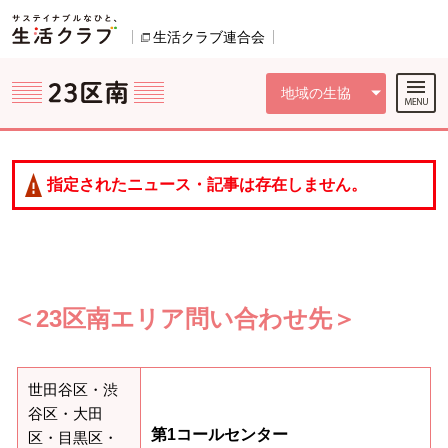
本文へジャンプする。
ページの先頭です。
ここからサイト内共通メニューです。
サイト内共通メニューをスキップする
サイト内共通メニューここまで。
生活クラブ連合会
別のウィンドウで開きます。
地域の生協
指定されたニュース・記事は存在しません。
＜23区南エリア問い合わせ先＞
世田谷区・渋
谷区・大田
第1コールセンター
区・目黒区・