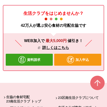
生活クラブをはじめませんか？
42万人が選ぶ安心食材の宅配生協です
WEB加入で
最大5,000円
値引き！
詳しくはこちら
資料請求
加入申込
本文ここまで。
ここから共通フッターメニューです。
生協の食材宅配
23区南生活クラブについて
23南生活クラブ トップ