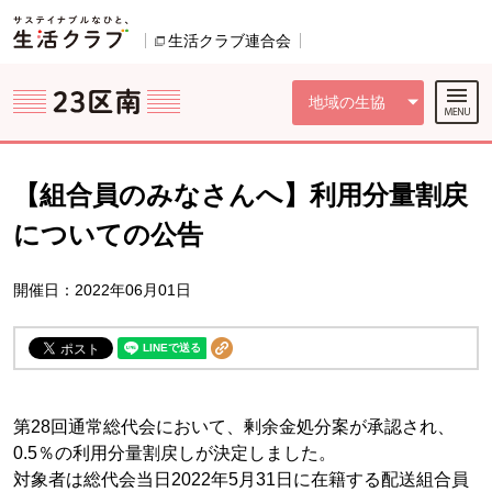
本文へジャンプする。
ページの先頭です。
ここからサイト内共通メニューです。
サイト内共通メニューをスキップする
サイト内共通メニューここまで。
生活クラブ連合会
別のウィンドウで開きます。
地域の生協
【組合員のみなさんへ】利用分量割戻
についての公告
開催日：2022年06月01日
第28回通常総代会において、剰余金処分案が承認され、
0.5％の利用分量割戻しが決定しました。
対象者は総代会当日2022年5月31日に在籍する配送組合員