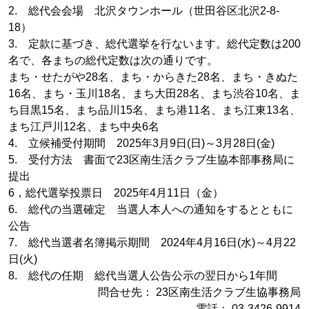
2. 総代会会場 北沢タウンホール（世田谷区北沢2-8-
18）
3. 定款に基づき、総代選挙を行ないます。総代定数は200
名で、各まちの総代定数は次の通りです。
まち・せたがや28名、まち・からきた28名、まち・きぬた
16名、まち・玉川18名、まち大田28名、まち渋谷10名、ま
ち目黒15名、まち品川15名、まち港11名、まち江東13名、
まち江戸川12名、まち中央6名
4. 立候補受付期間 2025年3月9日(日)～3月28日(金)
5. 受付方法 書面で23区南生活クラブ生協本部事務局に
提出
6，総代選挙投票日 2025年4月11日（金）
6. 総代の当選確定 当選人本人への通知をするとともに
公告
7. 総代当選者名簿掲示期間 2024年4月16日(水)～4月22
日(火)
8. 総代の任期 総代当選人公告公示の翌日から1年間
問合せ先： 23区南生活クラブ生協事務局
電話： 03-3426-9914