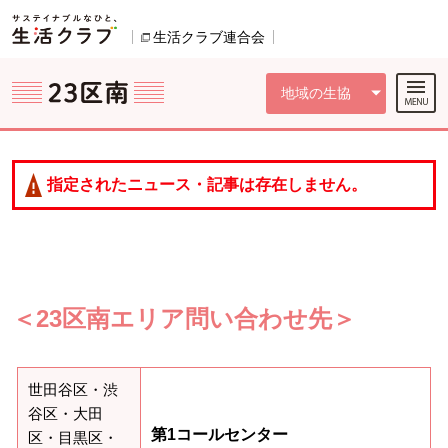
本文へジャンプする。
ページの先頭です。
ここからサイト内共通メニューです。
サイト内共通メニューをスキップする
サイト内共通メニューここまで。
生活クラブ連合会
別のウィンドウで開きます。
地域の生協
指定されたニュース・記事は存在しません。
＜23区南エリア問い合わせ先＞
世田谷区・渋
谷区・大田
第1コールセンター
区・目黒区・