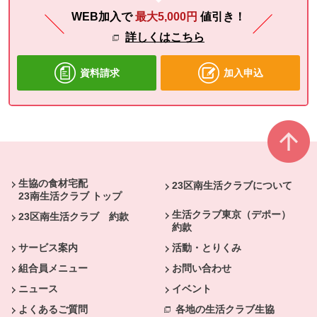
WEB加入で
最大5,000円
値引き！
詳しくはこちら
資料請求
加入申込
本文ここまで。
ここから共通フッターメニューです。
生協の食材宅配
23区南生活クラブについて
23南生活クラブ トップ
生活クラブ東京（デポー）
23区南生活クラブ 約款
約款
サービス案内
活動・とりくみ
組合員メニュー
お問い合わせ
ニュース
イベント
よくあるご質問
各地の生活クラブ生協