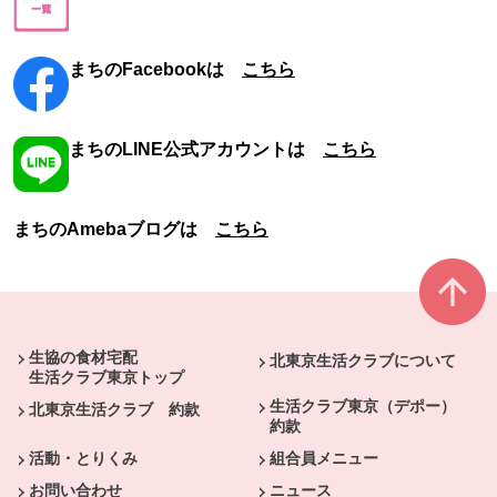
まちのFacebookは
こちら
まちのLINE公式アカウントは
こちら
まちのAmebaブログは
こちら
本文ここまで。
ここから共通フッターメニューです。
生協の食材宅配
北東京生活クラブについて
生活クラブ東京トップ
生活クラブ東京（デポー）
北東京生活クラブ 約款
約款
活動・とりくみ
組合員メニュー
お問い合わせ
ニュース