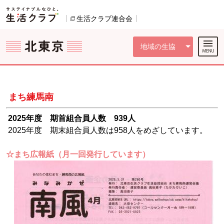
本文へジャンプする。
ページの先頭です。
ここからサイト内共通メニューです。
サイト内共通メニューをスキップする
サイト内共通メニューここまで。
生活クラブ連合会
別のウィンドウで開きます。
地域の生協
まち練馬南
2025年度 期首組合員人数 939人
2025年度 期末組合員人数は958人をめざしています。
☆まち広報紙（月一回発行しています）