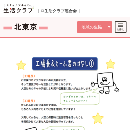
本文へジャンプする。
ページの先頭です。
ここからサイト内共通メニューです。
サイト内共通メニューをスキップする
サイト内共通メニューここまで。
生活クラブ連合会
別のウィンドウで開きます。
地域の生協