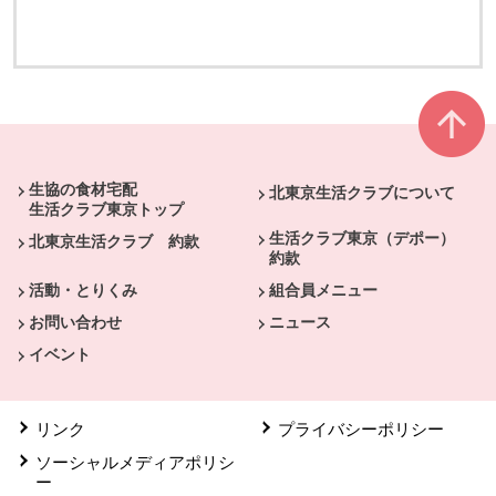
別のウィンドウで開きます
別のウィンドウで開きます
本文ここまで。
ここから共通フッターメニューです。
生協の食材宅配
北東京生活クラブについて
生活クラブ東京トップ
生活クラブ東京（デポー）
北東京生活クラブ 約款
約款
活動・とりくみ
組合員メニュー
お問い合わせ
ニュース
イベント
リンク
プライバシーポリシー
ソーシャルメディアポリシ
ー