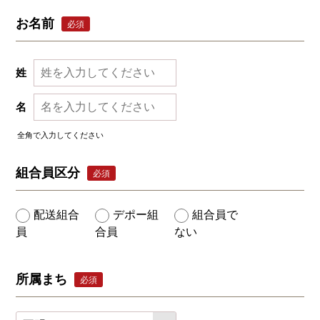
お名前
必須
姓
名
全角で入力してください
組合員区分
必須
配送組合
デポー組
組合員で
員
合員
ない
所属まち
必須