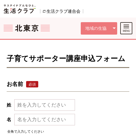
本文へジャンプする。
ページの先頭です。
ここからサイト内共通メニューです。
サイト内共通メニューをスキップする
サイト内共通メニューここまで。
生活クラブ連合会
別のウィンドウで開きます。
地域の生協
子育てサポーター講座申込フォーム
お名前
必須
姓
名
全角で入力してください