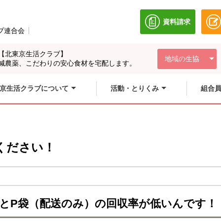
資料請求
別のウィンドウ
ブ連合会
別のウィンドウで開きます。
【北東京生活クラブ】
地域の生協
減農薬、こだわりの安心食材を宅配します。
京生活クラブについて
活動・とりくみ
組合
ください！
とP袋（配送のみ）の回収率が低いんです！