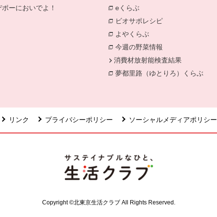
別のウィンドウで開きます。
デポーにおいでよ！
eくらぶ
ィンドウで開きます。
別のウィンドウで開きます。
ビオサポレシピ
別のウィンドウで
よやくらぶ
別のウィンドウで開き
今週の野菜情報
別のウィンドウで
消費材放射能検査結果
別のウィン
夢都里路（ゆとりろ）くらぶ
リンク
プライバシーポリシー
ソーシャルメディアポリシー
Copyright ©北東京生活クラブ All Rights Reserved.