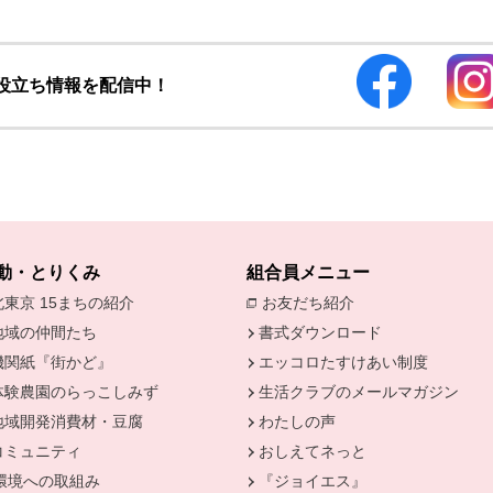
お役立ち情報を配信中！
動・とりくみ
組合員メニュー
北東京 15まちの紹介
お友だち紹介
別のウィンドウで開
地域の仲間たち
書式ダウンロード
機関紙『街かど』
エッコロたすけあい制度
きます。
体験農園のらっこしみず
生活クラブのメールマガジン
地域開発消費材・豆腐
わたしの声
コミュニティ
おしえてネっと
環境への取組み
『ジョイエス』