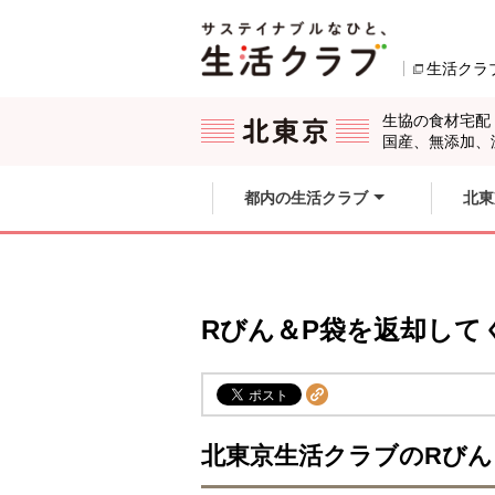
本文へジャンプする。
ページの先頭です。
生活クラ
ここからサイト内共通メニューです。
サイト内共通メニューをスキップする
サイト内共通メニューここまで。
生協の食材宅配
国産、無添加、
都内の生活クラブ
北東
Rびん＆P袋を返却して
北東京生活クラブのRびん