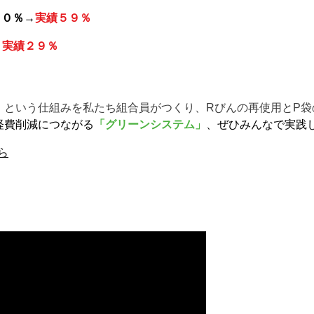
８０％→
実績５９％
→
実績２９％
」
」
という仕組みを
私たち組合員がつくり、Rびんの再使用とP
経費削減につながる
「グリーンシステム」
、ぜひみんなで実践
ら