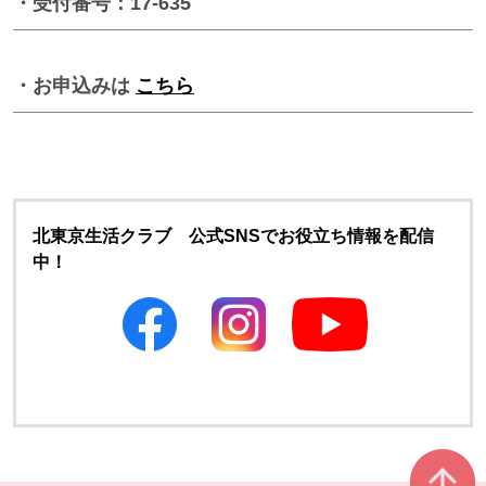
・受付番号：17-635
・お申込みは
こちら
北東京生活クラブ 公式SNSでお役立ち情報を配信
中！
別のウィンドウで開きます
別のウィンドウで開きます