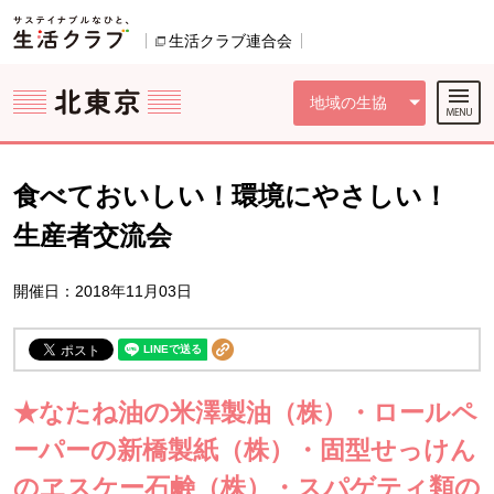
本文へジャンプする。
ページの先頭です。
ここからサイト内共通メニューです。
サイト内共通メニューをスキップする
サイト内共通メニューここまで。
生活クラブ連合会
別のウィンドウで開きます。
地域の生協
食べておいしい！環境にやさしい！
生産者交流会
開催日：2018年11月03日
★なたね油の米澤製油（株）・ロールペ
ーパーの新橋製紙（株）・固型せっけん
のヱスケー石鹸（株）・スパゲティ類の