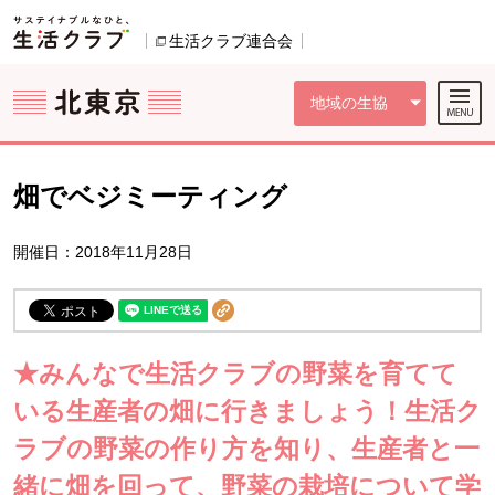
本文へジャンプする。
ページの先頭です。
ここからサイト内共通メニューです。
サイト内共通メニューをスキップする
サイト内共通メニューここまで。
生活クラブ連合会
別のウィンドウで開きます。
地域の生協
畑でベジミーティング
開催日：2018年11月28日
★みんなで生活クラブの野菜を育てて
いる生産者の畑に行きましょう！生活ク
ラブの野菜の作り方を知り、生産者と一
緒に畑を回って、野菜の栽培について学