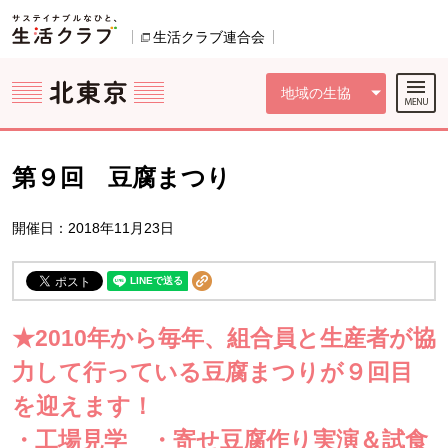
本文へジャンプする。
ページの先頭です。
ここからサイト内共通メニューです。
サイト内共通メニューをスキップする
サイト内共通メニューここまで。
生活クラブ連合会
別のウィンドウで開きます。
地域の生協
第９回 豆腐まつり
開催日：2018年11月23日
★2010年から毎年、組合員と生産者が協
力して行っている豆腐まつりが９回目
を迎えます！
・工場見学 ・寄せ豆腐作り実演＆試食