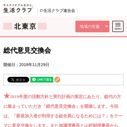
本文へジャンプする。
ページの先頭です。
ここからサイト内共通メニューです。
サイト内共通メニューをスキップする
サイト内共通メニューここまで。
生活クラブ連合会
別のウィンドウで開きます。
地域の生協
総代意見交換会
開催日：2018年11月29日
★
2019
年度の活動方針と実行計画の策定にあたり、総代の方
に集まっていただき「総代意見交換会」を開催します。今回
は、「新規加入者が利用する組合員になるためには？」をテー
マに意見交換をします。また加瀬理事長と山村副理事長から、