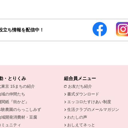
お役立ち情報を配信中！
動・とりくみ
組合員メニュー
北東京 15まちの紹介
お友だち紹介
別のウィンドウで開
地域の仲間たち
書式ダウンロード
機関紙『街かど』
エッコロたすけあい制度
きます。
体験農園のらっこしみず
生活クラブのメールマガジン
地域開発消費材・豆腐
わたしの声
コミュニティ
おしえてネっと