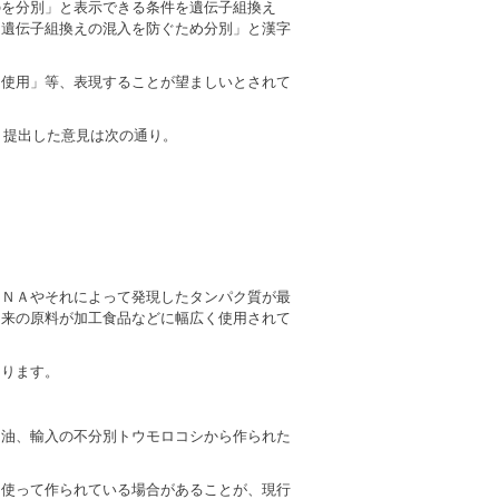
のを分別」と表示できる条件を遺伝子組換え
「遺伝子組換えの混入を防ぐため分別」と漢字
を使用」等、表現することが望ましいとされて
。提出した意見は次の通り。
ＤＮＡやそれによって発現したタンパク質が最
由来の原料が加工食品などに幅広く使用されて
あります。
用油、輸入の不分別トウモロコシから作られた
％使って作られている場合があることが、現行