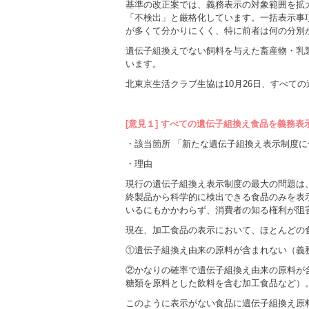
基準の改正案では、義務表示の対象範囲を拡
「不検出」と厳格化しています。一括表示事
が多くて分かりにくく、特に前者は何の分別
遺伝子組換えでない飼料を与えた畜産物・乳
います。
北東京生活クラブ生協は10月26日、すべて
[意見１] すべての遺伝子組換え食品を義務
・該当箇所 「新たな遺伝子組換え表示制度に
・理由
現行の遺伝子組換え表示制度の最大の問題は
終製品から科学的に検出できる食品のみを表
いるにもかかわらず、消費者の知る権利が阻
現在、加工食品の表示において、ほとんどの
①遺伝子組換え由来の原料が含まれない（義
②かなりの確率で遺伝子組換え由来の原料が
糖類を原料とした飲料を含む加工食品など）
このように表示がない食品に遺伝子組換え原