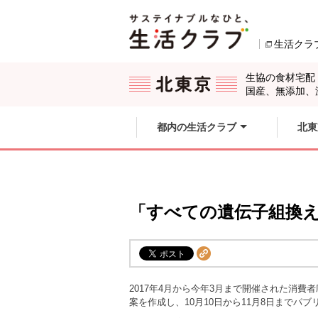
本文へジャンプする。
ページの先頭です。
生活クラ
ここからサイト内共通メニューです。
サイト内共通メニューをスキップする
サイト内共通メニューここまで。
生協の食材宅配
国産、無添加、
都内の生活クラブ
北東
「すべての遺伝子組換
2017年4月から今年3月まで開催された消
案を作成し、10月10日から11月8日までパ