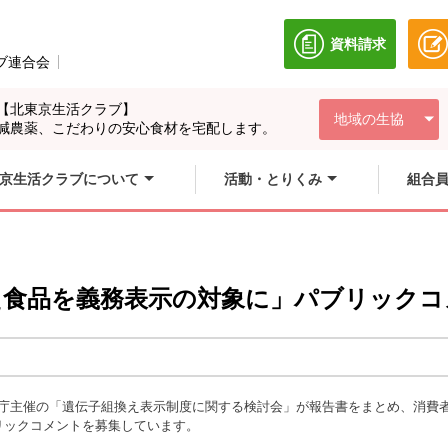
資料請求
別のウィンドウ
ブ連合会
別のウィンドウで開きます。
【北東京生活クラブ】
地域の生協
減農薬、こだわりの安心食材を宅配します。
京生活クラブについて
活動・とりくみ
組合
え食品を義務表示の対象に」パブリックコ
費者庁主催の「遺伝子組換え表示制度に関する検討会」が報告書をまとめ、消
ブリックコメントを募集しています。