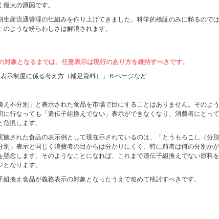
く最大の原因です。
別生産流通管理の仕組みを作り上げてきました。科学的検証のみに頼るので
このような紛らわしさは解消されます。
示の対象となるまでは、任意表示は現行のあり方を維持すべきです。
え表示制度に係る考え方（補足資料）」６ページなど
換え不分別」と表示された食品を市場で目にすることはありません。そのよ
切に行なっても「遺伝子組換えでない」表示ができなくなり、消費者にとっ
と危惧します。
実施された食品の表示例として現在示されているのは、「とうもろこし（分
分別」表示と同じく消費者の目からは分かりにくく、特に前者は何の分別か
を懸念します。そのようなことになれば、これまで遺伝子組換えでない原料
ジとなります。
子組換え食品が義務表示の対象となったうえで改めて検討すべきです。