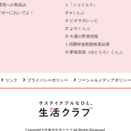
環境への取組み
『ジョイエス』
別のウィンドウで開きます。
デポーにおいでよ！
eくらぶ
ィンドウで開きます。
別のウィンドウで開きます。
ビオサポレシピ
別のウィンドウで
よやくらぶ
別のウィンドウで開き
今週の野菜情報
別のウィンドウで
消費材放射能検査結果
別のウィン
夢都里路（ゆとりろ）くらぶ
リンク
プライバシーポリシー
ソーシャルメディアポリシー
Copyright ©北東京生活クラブ All Rights Reserved.