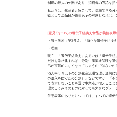
制度の最大の欠陥であり、消費者の誤認を招
私たちは、生産者と協力して、信頼できる分
拠として全品目が義務表示の対象となれば、
[意見2]すべての遺伝子組換え食品が義務表
・該当箇所：第3条２、「新たな遺伝子組換
・理由
現在、「遺伝子組換え」あるいは「遺伝子組
だけを厳格化すれば、分別生産流通管理を適
示が実質的になくなってしまうのではないか
混入率５％以下の分別生産流通管理が適切に
の混入を防ぐため分別）」などですが、「不
て表示しないことを選ぶ事業者が増えること
理のしくみそのものに対しても大きなダメー
任意表示のあり方については、すべての遺伝