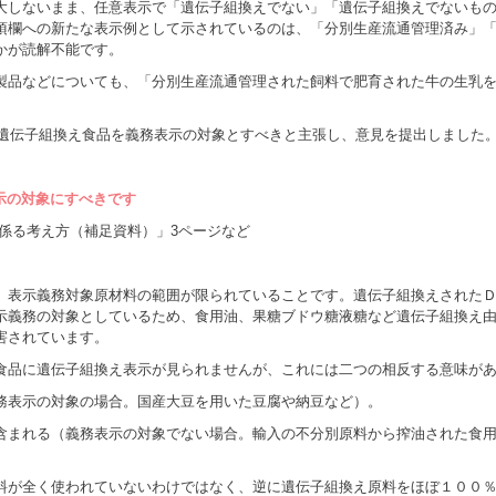
大しないまま、任意表示で「遺伝子組換えでない」「遺伝子組換えでないも
項欄への新たな表示例として示されているのは、「分別生産流通管理済み」
かが読解不能です。
製品などについても、「分別生産流通管理された飼料で肥育された牛の生乳
の遺伝子組換え食品を義務表示の対象とすべきと主張し、意見を提出しました
表示の対象にすべきです
係る考え方（補足資料）」3ページなど
、表示義務対象原材料の範囲が限られていることです。遺伝子組換えされた
示義務の対象としているため、食用油、果糖ブドウ糖液糖など遺伝子組換え
害されています。
食品に遺伝子組換え表示が見られませんが、これには二つの相反する意味が
務表示の対象の場合。国産大豆を用いた豆腐や納豆など）。
含まれる（義務表示の対象でない場合。輸入の不分別原料から搾油された食
。
料が全く使われていないわけではなく、逆に遺伝子組換え原料をほぼ１００