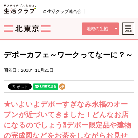
本文へジャンプする。
ページの先頭です。
ここからサイト内共通メニューです。
サイト内共通メニューをスキップする
サイト内共通メニューここまで。
生活クラブ連合会
別のウィンドウで開きます。
地域の生協
デポーカフェ～ワークってなーに？～
開催日：2018年11月21日
★いよいよデポーすぎなみ永福のオー
プンが近づいてきました！どんなお店
になるのでしょう⁈デポー限定品や建物
の完成図などをお茶をしながらお見せ