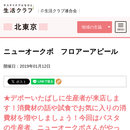
本文へジャンプする。
ページの先頭です。
ここからサイト内共通メニューです。
サイト内共通メニューをスキップする
サイト内共通メニューここまで。
生活クラブ連合会
別のウィンドウで開きます。
地域の生協
ニューオークボ フロアーアピール
開催日：2019年01月12日
★デポーいたばしに生産者が来店しま
す！消費材の話や試食でお気に入りの消
費材を増やしましょう！今回はパスタ
の生産者、ニューオークボさんがやっ