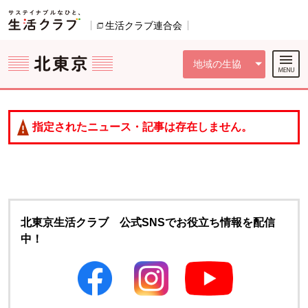
本文へジャンプする。
ページの先頭です。
ここからサイト内共通メニューです。
サイト内共通メニューをスキップする
サイト内共通メニューここまで。
生活クラブ連合会
別のウィンドウで開きます。
地域の生協
指定されたニュース・記事は存在しません。
北東京生活クラブ 公式SNSでお役立ち情報を配信
中！