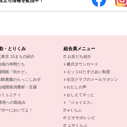
お役立ち情報を配信中！
動・とりくみ
組合員メニュー
北東京 15まちの紹介
お友だち紹介
別のウィンドウで開
地域の仲間たち
書式ダウンロード
機関紙『街かど』
エッコロたすけあい制度
きます。
体験農園のらっこしみず
生活クラブのメールマガジン
地域開発消費材・豆腐
わたしの声
コミュニティ
おしえてネっと
環境への取組み
『ジョイエス』
別のウィンドウで開きます。
デポーにおいでよ！
eくらぶ
ィンドウで開きます。
別のウィンドウで開きます。
ビオサポレシピ
別のウィンドウで
よやくらぶ
別のウィンドウで開き