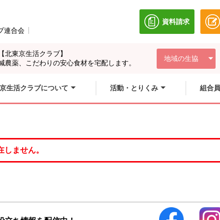
資料請求
別のウィンドウ
ブ連合会
別のウィンドウで開きます。
【北東京生活クラブ】
地域の生協
減農薬、こだわりの安心食材を宅配します。
京生活クラブについて
活動・とりくみ
組合
在しません。