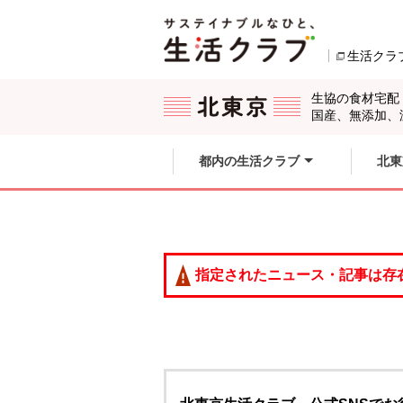
本文へジャンプする。
ページの先頭です。
生活クラ
ここからサイト内共通メニューです。
サイト内共通メニューをスキップする
サイト内共通メニューここまで。
生協の食材宅配
国産、無添加、
都内の生活クラブ
北東
指定されたニュース・記事は存