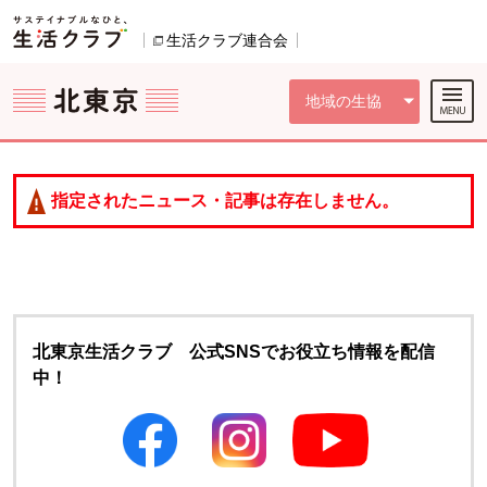
本文へジャンプする。
ページの先頭です。
ここからサイト内共通メニューです。
サイト内共通メニューをスキップする
サイト内共通メニューここまで。
生活クラブ連合会
別のウィンドウで開きます。
地域の生協
指定されたニュース・記事は存在しません。
北東京生活クラブ 公式SNSでお役立ち情報を配信
中！