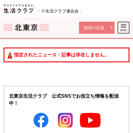
本文へジャンプする。
ページの先頭です。
ここからサイト内共通メニューです。
サイト内共通メニューをスキップする
サイト内共通メニューここまで。
生活クラブ連合会
別のウィンドウで開きます。
地域の生協
指定されたニュース・記事は存在しません。
北東京生活クラブ 公式SNSでお役立ち情報を配信
中！