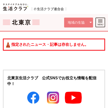
本文へジャンプする。
ページの先頭です。
ここからサイト内共通メニューです。
サイト内共通メニューをスキップする
サイト内共通メニューここまで。
生活クラブ連合会
別のウィンドウで開きます。
地域の生協
指定されたニュース・記事は存在しません。
北東京生活クラブ 公式SNSでお役立ち情報を配信
中！