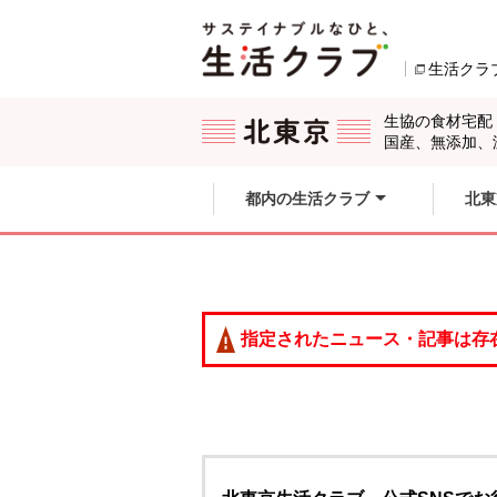
本文へジャンプする。
ページの先頭です。
生活クラ
ここからサイト内共通メニューです。
サイト内共通メニューをスキップする
サイト内共通メニューここまで。
生協の食材宅配
国産、無添加、
都内の生活クラブ
北東
指定されたニュース・記事は存