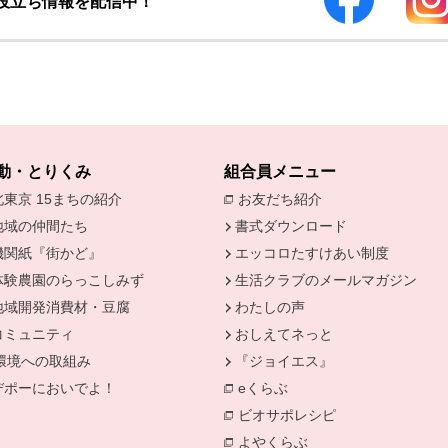
お役立ち情報を配信中！
動・とりくみ
組合員メニュー
北東京 15まちの紹介
お友だち紹介
別のウィンドウで開
地域の仲間たち
書式ダウンロード
機関紙『街かど』
エッコロたすけあい制度
きます。
体験農園のらっこしみず
生活クラブのメールマガジン
地域開発消費材・豆腐
わたしの声
コミュニティ
おしえてネっと
環境への取組み
『ジョイエス』
別のウィンドウで開きます。
デポーにおいでよ！
eくらぶ
ィンドウで開きます。
別のウィンドウで開きます。
ビオサポレシピ
別のウィンドウで
よやくらぶ
別のウィンドウで開き