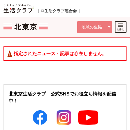
本文へジャンプする。
ページの先頭です。
ここからサイト内共通メニューです。
サイト内共通メニューをスキップする
サイト内共通メニューここまで。
生活クラブ連合会
別のウィンドウで開きます。
地域の生協
指定されたニュース・記事は存在しません。
北東京生活クラブ 公式SNSでお役立ち情報を配信
中！