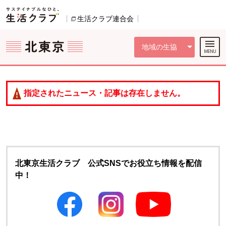
本文へジャンプする。
ページの先頭です。
ここからサイト内共通メニューです。
サイト内共通メニューをスキップする
サイト内共通メニューここまで。
生活クラブ連合会
別のウィンドウで開きます。
地域の生協
指定されたニュース・記事は存在しません。
北東京生活クラブ 公式SNSでお役立ち情報を配信
中！