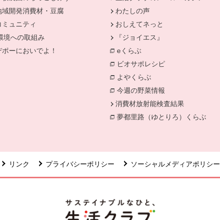
地域開発消費材・豆腐
わたしの声
コミュニティ
おしえてネっと
環境への取組み
『ジョイエス』
別のウィンドウで開きます。
デポーにおいでよ！
eくらぶ
ィンドウで開きます。
別のウィンドウで開きます。
ビオサポレシピ
別のウィンドウで
よやくらぶ
別のウィンドウで開き
今週の野菜情報
別のウィンドウで
消費材放射能検査結果
別のウィン
夢都里路（ゆとりろ）くらぶ
リンク
プライバシーポリシー
ソーシャルメディアポリシー