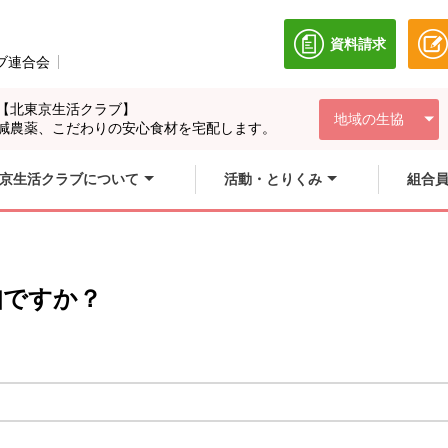
資料請求
別のウィンドウ
ブ連合会
別のウィンドウで開きます。
【北東京生活クラブ】
地域の生協
減農薬、こだわりの安心食材を宅配します。
京生活クラブについて
活動・とりくみ
組合
知ですか？