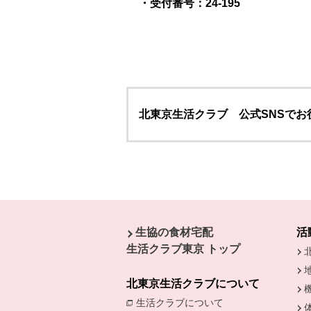
・受付番号：24-195
北東京生活クラブ 公式SNSで
本文ここまで。
ここから共通フッターメニューです。
生協の食材宅配
活
生活クラブ東京 トップ
北東京生活クラブについて
生活クラブについて
別のウィンドウで開