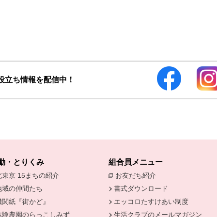
お役立ち情報を配信中！
動・とりくみ
組合員メニュー
北東京 15まちの紹介
お友だち紹介
別のウィンドウで開
地域の仲間たち
書式ダウンロード
機関紙『街かど』
エッコロたすけあい制度
きます。
体験農園のらっこしみず
生活クラブのメールマガジン