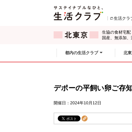
本文へジャンプする。
ページの先頭です。
生活クラ
ここからサイト内共通メニューです。
サイト内共通メニューをスキップする
サイト内共通メニューここまで。
生協の食材宅配
国産、無添加、
都内の生活クラブ
北東
デポーの平飼い卵ご存
開催日：2024年10月12日