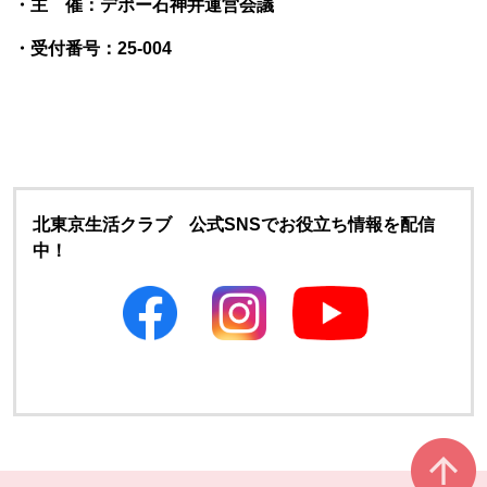
・主 催：デポー石神井運営会議
・受付番号：25-004
北東京生活クラブ 公式SNSでお役立ち情報を配信
中！
別のウィンドウで開きます
別のウィンドウで開きます
本文ここまで。
ここから共通フッターメニューです。