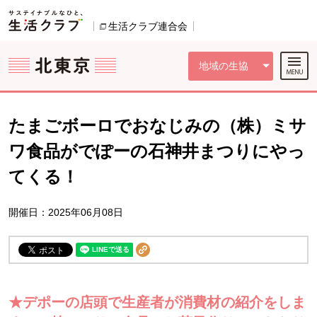
本文へジャンプする。
ページの先頭です。
ここからサイト内共通メニューです。
サイト内共通メニューをスキップする
サイト内共通メニューここまで。
生活クラブ連合会
別のウィンドウで開きます。
地域の生協
たまごボーロでおなじみの（株）ミサ
ワ食品がでぽーの石神井まつりにやっ
てくる！
開催日：2025年06月08日
★デポーの店頭で生産者が消費材の紹介をしま