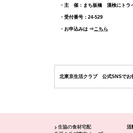
・主 催：まち板橋 漢検にトラ
・受付番号：24-529
・お申込みは ⇒
こちら
北東京生活クラブ 公式SNSで
本文ここまで。
ここから共通フッターメニューです。
生協の食材宅配
活