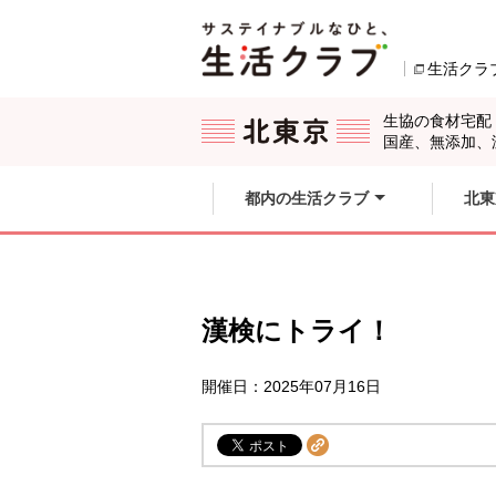
本文へジャンプする。
ページの先頭です。
生活クラ
ここからサイト内共通メニューです。
サイト内共通メニューをスキップする
サイト内共通メニューここまで。
生協の食材宅配
国産、無添加、
都内の生活クラブ
北東
漢検にトライ！
開催日：2025年07月16日