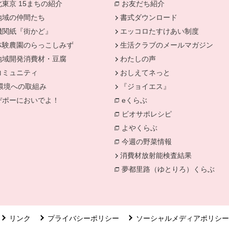
北東京 15まちの紹介
お友だち紹介
別のウィンドウで開
地域の仲間たち
書式ダウンロード
機関紙『街かど』
エッコロたすけあい制度
きます。
体験農園のらっこしみず
生活クラブのメールマガジン
地域開発消費材・豆腐
わたしの声
コミュニティ
おしえてネっと
環境への取組み
『ジョイエス』
別のウィンドウで開きます。
デポーにおいでよ！
eくらぶ
ィンドウで開きます。
別のウィンドウで開きます。
ビオサポレシピ
別のウィンドウで
よやくらぶ
別のウィンドウで開き
今週の野菜情報
別のウィンドウで
消費材放射能検査結果
別のウィン
夢都里路（ゆとりろ）くらぶ
リンク
プライバシーポリシー
ソーシャルメディアポリシー