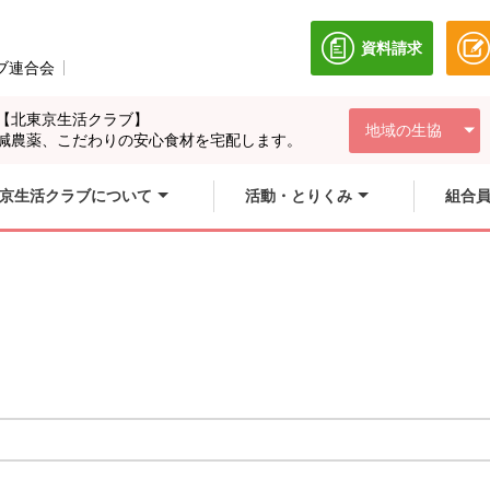
資料請求
別のウィンドウ
ブ連合会
別のウィンドウで開きます。
【北東京生活クラブ】
地域の生協
減農薬、こだわりの安心食材を宅配します。
京生活クラブについて
活動・とりくみ
組合