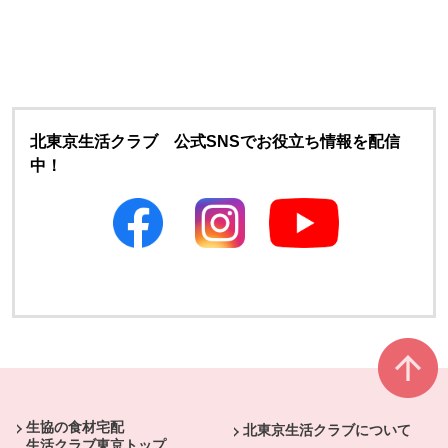
北東京生活クラブ 公式SNSでお役立ち情報を配信
中！
別のウィンドウで開きます
別のウィンドウで開きます
本文ここまで。
ここから共通フッターメニューです。
生協の食材宅配
北東京生活クラブについて
生活クラブ東京トップ