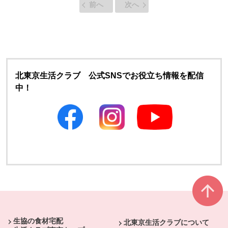
前へ
次へ
北東京生活クラブ 公式SNSでお役立ち情報を配信
中！
別のウィンドウで開きます
別のウィンドウで開きます
本文ここまで。
ここから共通フッターメニューです。
生協の食材宅配
北東京生活クラブについて