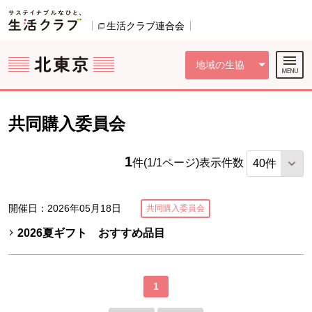
本文へジャンプする。
ページの先頭です。
ここからサイト内共通メニューです。
サイト内共通メニューをスキップする
サイト内共通メニューここまで。
生活クラブ連合会
別のウィンドウで開きます。
地域の生協
共同購入委員会
1
件(1/1ページ)
表示件数
開催日：2026年05月18日
共同購入委員会
2026夏ギフト おすすめ品目
1