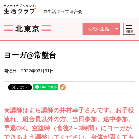
本文へジャンプする。
ページの先頭です。
ここからサイト内共通メニューです。
サイト内共通メニューをスキップする
サイト内共通メニューここまで。
生活クラブ連合会
別のウィンドウで開きます。
地域の生協
ヨーガ@常盤台
開催日：2022年03月31日
★講師はまち講師の井村幸子さんです。お子様
連れ、組合員以外の方、当日参加、途中参加、
早退OK。空腹時（食後2～3時間）にヨーガが
できるよう調整してください。身体が固くても