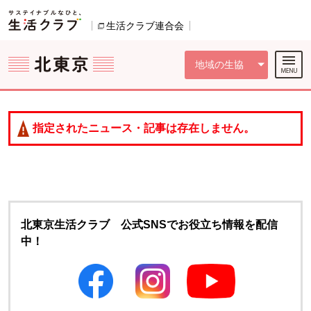
本文へジャンプする。
ページの先頭です。
ここからサイト内共通メニューです。
サイト内共通メニューをスキップする
サイト内共通メニューここまで。
生活クラブ連合会
別のウィンドウで開きます。
地域の生協
指定されたニュース・記事は存在しません。
北東京生活クラブ 公式SNSでお役立ち情報を配信
中！